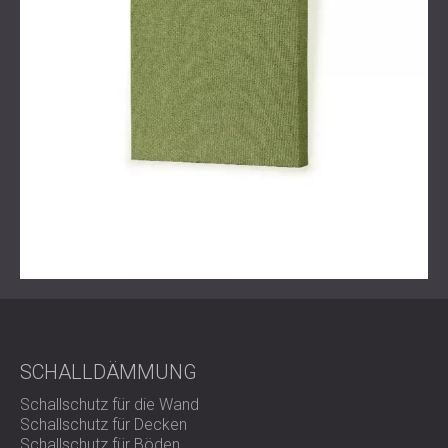
Arbeitsumfang
Vor-Ort-Evaluierung
des Telefonzellen-Designs
Akustische Studie zur Beurteilung des Zustands und
Berechnung des Behandlungsbedarfs
Zusammenarbeit mit einem Architekten zur
Grundriss- und Farbplanung
Visuelle Vorschau der Farben und Positionierung der
Textilpaneele
Produktion und Montage von Akustik-Textilpaneelen
Lösung
SCHALLDÄMMUNG
DECIBEL führte eine akustische Studie der Telefonzellen
Schallschutz für die Wand
durch, um die Schallreflexions- und -
Schallschutz für Decken
absorptionseigenschaften des Raumes zu verstehen.
Schallschutz für Böden