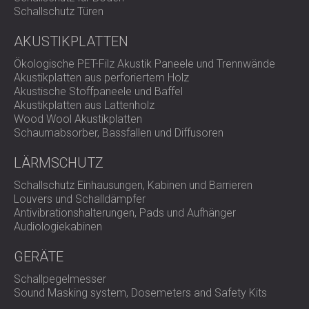
Basierend auf diesen Ergebnissen schlugen wir den
Schallschutz Türen
Einsatz textiler Akustikplatten vor, die sorgfältig auf den
Innenflächen der Zellen platziert wurden, um den Echo zu
AKUSTIKPLATTEN
reduzieren und den Schall zu kontrollieren.
Ökologische PET-Filz Akustik Paneele und Trennwände
Design, Farben und Anordnung der Paneele wurden in
Akustikplatten aus perforiertem Holz
enger Abstimmung mit dem Projektarchitekten
Akustische Stoffpaneele und Baffel
ausgewählt. Vor der Installation wurden finale
Akustikplatten aus Lattenholz
Visualisierungen erstellt und vom Kunden freigegeben. Die
Wood Wool Akustikplatten
Paneele wurden in den Markenfarben von Adecco
Schaumabsorber, Bassfallen und Diffusoren
gefertigt und mit minimaler Störung des Büroablaufs
installiert.
LÄRMSCHUTZ
Schallschutz Einhausungen, Kabinen und Barrieren
Ergebnis
Louvers und Schalldämpfer
Antivibrationshalterungen, Pads und Aufhänger
Audiologiekabinen
Die installierten Akustikplatten reduzierten den Lärm
GERÄTE
erfolgreich und verbesserten die Klangqualität in den
Telefonkabinen. Die Mitarbeiter können die Kabinen nun
Schallpegelmesser
bequem für Telefongespräche und Besprechungen nutzen,
Sound Masking system, Dosemeters and Safety Kits
ohne dass es zu Echos oder Sprachverzerrungen kommt.