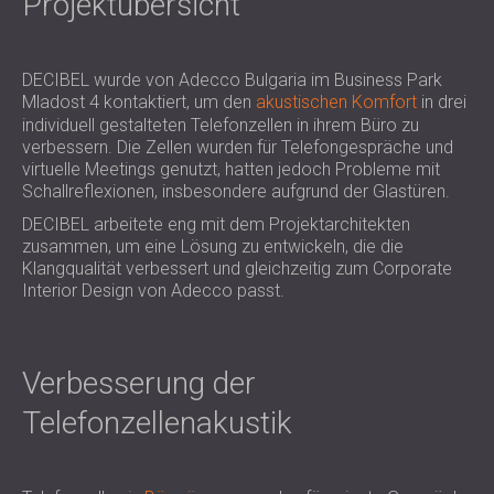
Projektübersicht
SCHALLSCHUTZ UND AKUSTIK FÜR
POLAND (PL)
HALLEN
FINLAND (FI)
SCHALLDÄMMUNG UND
РОССИЯ (RU)
DECIBEL wurde von Adecco Bulgaria im Business Park
AKUSTIKLÖSUNGEN FÜR
USA (US)
Mladost 4 kontaktiert, um den
akustischen Komfort
in drei
individuell gestalteten Telefonzellen in ihrem Büro zu
SOUTH AFRICA (ZA)
EINZELHANDELSFLÄCHEN
verbessern. Die Zellen wurden für Telefongespräche und
SCHALLSCHUTZ UND AKUSTIK FÜR
virtuelle Meetings genutzt, hatten jedoch Probleme mit
BILDUNGSEINRICHTUNGEN
Schallreflexionen, insbesondere aufgrund der Glastüren.
SCHALLSCHUTZ UND AKUSTIK FÜR
DECIBEL arbeitete eng mit dem Projektarchitekten
GESUNDHEITSEINRICHTUNGE
zusammen, um eine Lösung zu entwickeln, die die
Klangqualität verbessert und gleichzeitig zum Corporate
SCHALLSCHUTZ UND
Interior Design von Adecco passt.
AKUSTIKLÖSUNGEN FÜR DEN
AUDIOLOGIEBEREICH
SCHALLDÄMMUNG UND
Verbesserung der
AKUSTIKLÖSUNGEN FÜR
RECHENZENTREN
Telefonzellenakustik