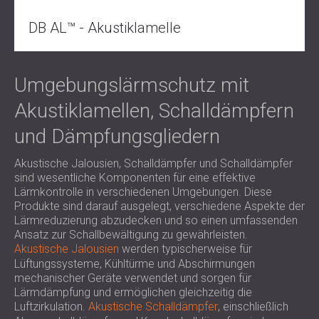
DB AL™ - Akustiklamelle
Umgebungslärmschutz mit
Akustiklamellen, Schalldämpfern
und Dämpfungsgliedern
Akustische Jalousien, Schalldämpfer und Schalldämpfer
sind wesentliche Komponenten für eine effektive
Lärmkontrolle in verschiedenen Umgebungen. Diese
Produkte sind darauf ausgelegt, verschiedene Aspekte der
Lärmreduzierung abzudecken und so einen umfassenden
Ansatz zur Schallbewältigung zu gewährleisten.
Akustische Jalousien
werden typischerweise für
Lüftungssysteme, Kühltürme und Abschirmungen
mechanischer Geräte verwendet und sorgen für
Lärmdämpfung und ermöglichen gleichzeitig die
Luftzirkulation.
Akustische Schalldämpfer
, einschließlich