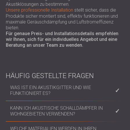
Akustiklösungen zu bestimmen.
Unsere professionelle Installation
stellt sicher, dass die
Produkte sicher montiert sind, effektiv funktionieren und
maximale Geräuschdämpfung und Luftstromeffizienz
bieten.
Für genaue Preis- und Installationsdetails empfehlen
wir Ihnen, sich für ein individuelles Angebot und eine
Beratung an unser Team zu wenden.
HÄUFIG GESTELLTE FRAGEN
WAS IST EIN AKUSTIKGITTER UND WIE
FUNKTIONIERT ES?
Ein Akustikjalousien ist eine Struktur, die den Lärm
KANN ICH AKUSTISCHE SCHALLDÄMPFER IN
von Lüftungssystemen und mechanischen Geräten
WOHNGEBIETEN VERWENDEN?
reduzieren soll. Dabei werden Materialien verwendet,
die Schallwellen absorbieren und blockieren und so
Ja, Akustikschalldämpfer reduzieren effektiv den
WELCHE MATERIALIEN WERDEN IN IHREN