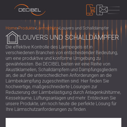
PRODUKTE
Home
»
Produkte
»
Lärmschutz
»
Louvers und Schalldämpfer
LOUVERS UND SCHALLDÄMPFER
Die effektive Kontrolle des Lärmpegels ist in
SCHALLDÄMMUNG
verschiedenen Branchen von entscheidender Bedeutung,
SCHALLSCHUTZ FÜR DIE WAND
um eine produktive und konforme Umgebung zu
SCHALLSCHUTZ FÜR DECKEN
AKUSTIKPLATTEN
gewährleisten. Bei DECIBEL bieten wir eine Reihe von
SCHALLSCHUTZ FÜR BÖDEN
Akustiklamellen, Schalldämpfern und Dämpfungsgliedern
ÖKOLOGISCHE PET-FILZ AKUSTIK
an, die auf die unterschiedlichen Anforderungen an die
SCHALLSCHUTZ TÜREN
PANEELE UND TRENNWÄNDE
LÄRMSCHUTZ
Lärmbekämpfung zugeschnitten sind. Hier finden Sie
AKUSTIKPLATTEN AUS PERFORIERTEM
hochwertige, maßgeschneiderte Lösungen zur
SCHALLSCHUTZ EINHAUSUNGEN,
Reduzierung der Lärmbelästigung durch Anlagenkühltürme,
HOLZ
KABINEN UND BARRIEREN
GERÄTE
Kesselräume, Lüftungsanlagen und mehr. Entdecken Sie
AKUSTISCHE STOFFPANEELE UND
LOUVERS UND SCHALLDÄMPFER
SCHALLPEGELMESSER
unsere Produkte, um noch heute die perfekte Lösung für
BAFFEL
ANTIVIBRATIONSHALTERUNGEN, PADS
Ihre Lärmschutzanforderungen zu finden.
SOUND MASKING SYSTEM, DOSEMETERS
AKUSTIKPLATTEN AUS LATTENHOLZ
UND AUFHÄNGER
AND SAFETY KITS
ÜBER UNS
WOOD WOOL AKUSTIKPLATTEN
AUDIOLOGIEKABINEN
WER WIR SIND