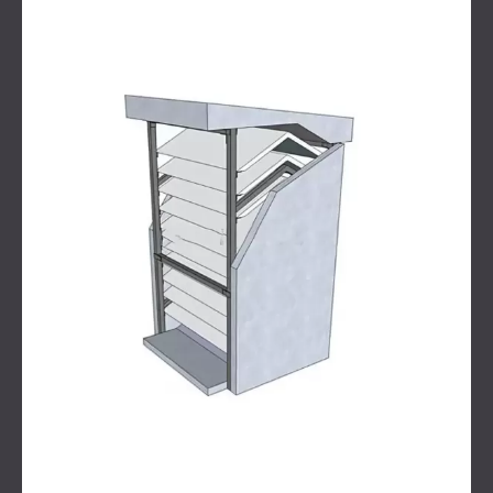
SCHALLSCHUTZ UND AKUSTIK FÜR
POLAND (PL)
HALLEN
FINLAND (FI)
SCHALLDÄMMUNG UND
РОССИЯ (RU)
AKUSTIKLÖSUNGEN FÜR
USA (US)
SOUTH AFRICA (ZA)
EINZELHANDELSFLÄCHEN
SCHALLSCHUTZ UND AKUSTIK FÜR
BILDUNGSEINRICHTUNGEN
SCHALLSCHUTZ UND AKUSTIK FÜR
GESUNDHEITSEINRICHTUNGE
SCHALLSCHUTZ UND
AKUSTIKLÖSUNGEN FÜR DEN
AUDIOLOGIEBEREICH
SCHALLDÄMMUNG UND
AKUSTIKLÖSUNGEN FÜR
RECHENZENTREN