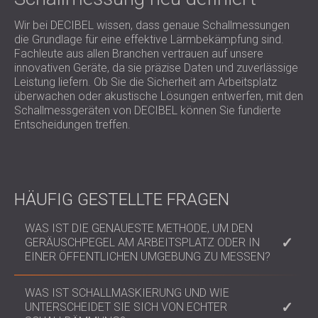
Wir bei DECIBEL wissen, dass genaue Schallmessungen
die Grundlage für eine effektive Lärmbekämpfung sind.
Fachleute aus allen Branchen vertrauen auf unsere
innovativen Geräte, da sie präzise Daten und zuverlässige
Leistung liefern. Ob Sie die Sicherheit am Arbeitsplatz
überwachen oder akustische Lösungen entwerfen, mit den
Schallmessgeräten von DECIBEL können Sie fundierte
Entscheidungen treffen.
HÄUFIG GESTELLTE FRAGEN
WAS IST DIE GENAUESTE METHODE, UM DEN
GERÄUSCHPEGEL AM ARBEITSPLATZ ODER IN
EINER ÖFFENTLICHEN UMGEBUNG ZU MESSEN?
Professionelle Schallpegelmesser wie die Nova-
WAS IST SCHALLMASKIERUNG UND WIE
Serie bieten Echtzeit- und Oktavbandanalysen, die
UNTERSCHEIDET SIE SICH VON ECHTER