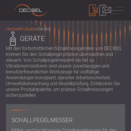
PRODUKTE
Home
»
Produkte
»
Geräte
GERÄTE
Mit den fortschrittlichen Schallmessgeräten von DECIBEL
SCHALLDÄMMUNG
können Sie den Schallpegel präzise überwachen und
SCHALLSCHUTZ FÜR DIE WAND
steuern. Von Schallpegelmessern bis hin zu
SCHALLSCHUTZ FÜR DECKEN
AKUSTIKPLATTEN
Vibrationsmonitoren sind unsere zuverlässigen und
SCHALLSCHUTZ FÜR BÖDEN
benutzerfreundlichen Werkzeuge für vielfältige
ÖKOLOGISCHE PET-FILZ AKUSTIK
Anwendungen konzipiert, darunter Arbeitssicherheit,
SCHALLSCHUTZ TÜREN
PANEELE UND TRENNWÄNDE
LÄRMSCHUTZ
Umweltüberwachung und Akustikprüfung. Entdecken Sie
AKUSTIKPLATTEN AUS PERFORIERTEM
unsere Produktpalette, um präzise Schallmessungen
SCHALLSCHUTZ EINHAUSUNGEN,
sicherzustellen.
HOLZ
KABINEN UND BARRIEREN
GERÄTE
AKUSTISCHE STOFFPANEELE UND
LOUVERS UND SCHALLDÄMPFER
SCHALLPEGELMESSER
BAFFEL
ANTIVIBRATIONSHALTERUNGEN, PADS
SOUND MASKING SYSTEM, DOSEMETERS
AKUSTIKPLATTEN AUS LATTENHOLZ
SCHALLPEGELMESSER
UND AUFHÄNGER
AND SAFETY KITS
ÜBER UNS
WOOD WOOL AKUSTIKPLATTEN
AUDIOLOGIEKABINEN
WER WIR SIND
Mittel- und hochklassige Schallpegelmesser für den