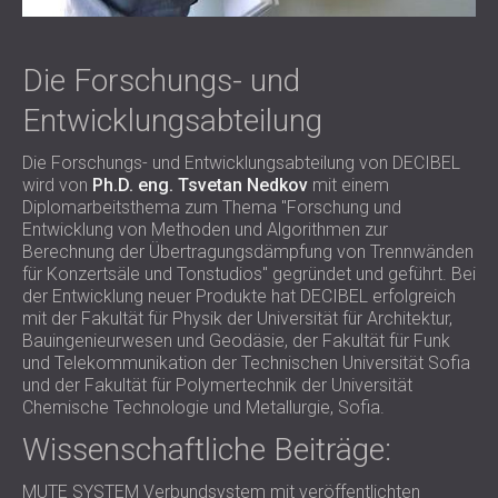
SCHAUMABSORBER, BASSFALLEN UND
BLOG
ANWENDUNGEN
DIFFUSOREN
FORSCHUNG UND ENTWICKLUNG
SCHALLSCHUTZ UND AKUSTIK FÜR
AKUSTIKPLATTEN UND
Die Forschungs- und
NEWS
WOHNGEBÄUDE
SCHALLABSORBIERENDE PLATTEN
SERVICES
VIDEO
Entwicklungsabteilung
SCHALLSCHUTZ UND AKUSTIK FÜR
AKUSTIK BERATUNG
REFERENZEN
INDUSTRIEGEBÄUDE
AKUSTISCHE SIMULATION
PROJEKTE
MITGLIEDSCHAFTEN
Die Forschungs- und Entwicklungsabteilung von DECIBEL
SCHALLSCHUTZ UND AKUSTIK FÜR
AKUSTIKTECHNIK
wird von
Ph.D. eng. Tsvetan Nedkov
mit einem
BÜROS
MESSUNGEN
Diplomarbeitsthema zum Thema "Forschung und
KONTAKTE
SCHALLDÄMMUNG UND AKUSTIK VON
Entwicklung von Methoden und Algorithmen zur
BAUÜBERWACHUNG
Berechnung der Übertragungsdämpfung von Trennwänden
MASCHINEN UND ANLAGEN
BAUAUSFÜHRUNG
für Konzertsäle und Tonstudios" gegründet und geführt. Bei
DOWNLOADBEREICH
SCHALLSCHUTZ UND AKUSTIK FÜR
der Entwicklung neuer Produkte hat DECIBEL erfolgreich
PROFESSIONELLE STUDIOS
mit der Fakultät für Physik der Universität für Architektur,
Bauingenieurwesen und Geodäsie, der Fakultät für Funk
SCHALLSCHUTZ UND AKUSTIK FÜR
DEUTSCHLAND (DE)
und Telekommunikation der Technischen Universität Sofia
LABORE UND PRÜFEINRICHTUNGEN
БЪЛГАРИЯ (BG)
und der Fakultät für Polymertechnik der Universität
SCHALLSCHUTZ UND AKUSTIK FÜR
GREAT BRITAIN (GB)
Chemische Technologie und Metallurgie, Sofia.
SUCHE
RESTAURANTS UND CLUBS
ÖSTERREICH (AT)
Wissenschaftliche Beiträge:
SCHALLSCHUTZ UND
SRBIJA (RS)
AKUSTIKLÖSUNGEN FÜR HOTELS
ROMÂNIA (RO)
MUTE SYSTEM Verbundsystem mit veröffentlichten