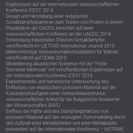
SCHALLSCHUTZ UND AKUSTIK FÜR
Ergebnissen auf der internationalen wissenschaftlichen
POLAND (PL)
Konferenz ICEST 2014
HALLEN
FINLAND (FI)
Design und Herstellung einer reduzierten
SCHALLDÄMMUNG UND
РОССИЯ (RU)
Schalldämpferkammer zum Testen von Proben in einem
AKUSTIKLÖSUNGEN FÜR
USA (US)
Physiklabor der UACEG, berichtet auf einer
wissenschaftlichen Konferenz an der UACEG, 2014
SOUTH AFRICA (ZA)
EINZELHANDELSFLÄCHEN
Entwicklung industrieller Chevron-Schalldämpfer,
SCHALLSCHUTZ UND AKUSTIK FÜR
veröffentlicht im IJETCAS International Journal 2015
BILDUNGSEINRICHTUNGEN
Mehrschichtige Verbundschallschutzplatten für Wände,
SCHALLSCHUTZ UND AKUSTIK FÜR
veröffentlicht auf CEMA 2015
Modellierung akustischer Systeme mit der "Finite-
GESUNDHEITSEINRICHTUNGE
Elemente-Methode" mit veröffentlichten Ergebnissen auf
SCHALLSCHUTZ UND
der internationalen Konferenz ICEST 2016
AKUSTIKLÖSUNGEN FÜR DEN
Experimentelle und numerische Untersuchung des
Einflusses von elastischem porösem Material auf die
AUDIOLOGIEBEREICH
Koinzidenzhäufigkeit einer Verbundwandstruktur,
SCHALLDÄMMUNG UND
wissenschaftlicher Artikel für die Bulgarische Akademie
AKUSTIKLÖSUNGEN FÜR
der Wissenschaften (BAS)
RECHENZENTREN
Einfluss der Härte und des Dämpfungsfaktors von
porösem Material auf den erzeugten Trommelklang durch
den Aufprall einer Metallscheibe und einer Metallplatte,
präsentiert auf der Internationalen Konferenz – IcETRAN,