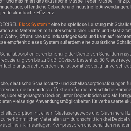
lox™ und maximiert das akustische Masse-Feder-Masse-Prinzip, ve
Wohngebäude, öffentliche Gebäude und industrielle Anwendungen.
agende akustische Effizienz.
 DECIBEL
Block System™
eine beispiellose Leistung mit Schall
on aus Materialien mit unterschiedlicher Dichte und Elastizitä
ür Wohn-, öffentliche und Industriegebäude und kann auf leicht
bnisse empfiehlt dieses System außerdem eine zusätzliche Scha
Schallabsorption durch Erhöhung der Dichte von Schalldämmsy
reduzierung von bis zu 3 dB. DCvisco besteht zu 80 % aus recycel
fläche angebracht werden und ist somit vielseitig für verschied
sche, elastische Schallschutz- und Schallabsorptionslösungen 
reichen, die besonders effektiv im für die menschliche Stimme
latten, über abgehängten Decken, unter Doppelböden und als fer
nd bieten vielseitige Anwendungsmöglichkeiten für verbesserte 
challabsorption mit einem Glasfasergewebe und Glasmineralfilz, 
u herkömmlichen Materialien um durchschnittlich drei Dezibel 
 Maschinen, Klimaanlagen, Kompressoren und schalldämmenden