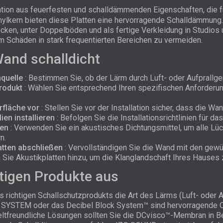
tion aus feuerfesten und schalldämmenden Eigenschaften, die für
lkern bieten diese Platten eine hervorragende Schalldämmung. Sie
ecken, unter Doppelböden und als fertige Verkleidung in Studi
 um Schäden in stark frequentierten Bereichen zu vermeiden.
Wand schalldicht
mquelle
: Bestimmen Sie, ob der Lärm durch Luft- oder Aufprallge
rodukt
: Wählen Sie entsprechend Ihren spezifischen Anforder
rfläche vor
: Stellen Sie vor der Installation sicher, dass die W
en installieren
: Befolgen Sie die Installationsrichtlinien für d
ten
: Verwenden Sie ein akustisches Dichtungsmittel, um alle Lü
n.
atten abschließen
: Vervollständigen Sie die Wand mit den gewü
Sie Akustikplatten hinzu, um die Klanglandschaft Ihres Hauses 
htigen Produkte aus
 richtigen Schallschutzprodukts die Art des Lärms (Luft- oder A
SYSTEM oder das Decibel Block System™ sind hervorragende Opt
ltfreundliche Lösungen sollten Sie die DCvisco™-Membran in B