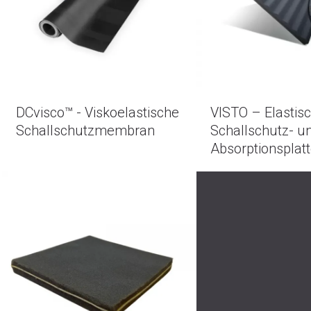
DCvisco™ - Viskoelastische
VISTO – Elastis
Schallschutzmembran
Schallschutz- u
Absorptionsplat