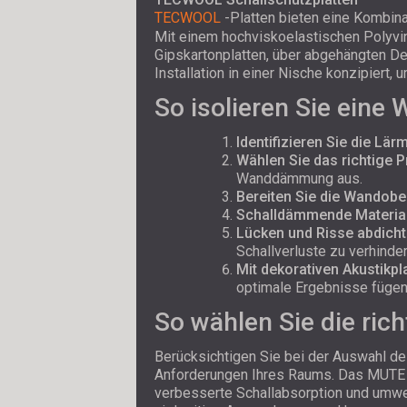
TECWOOL
-Platten bieten eine Kombina
Mit einem hochviskoelastischen Polyviny
Gipskartonplatten, über abgehängten D
Installation in einer Nische konzipiert,
So isolieren Sie eine 
Identifizieren Sie die Lär
Wählen Sie das richtige P
Wanddämmung aus.
Bereiten Sie die Wandobe
Schalldämmende Materiali
Lücken und Risse abdich
Schallverluste zu verhinder
Mit dekorativen Akustikpl
optimale Ergebnisse fügen 
So wählen Sie die ric
Berücksichtigen Sie bei der Auswahl des
Anforderungen Ihres Raums. Das MUTE 
verbesserte Schallabsorption und umwe