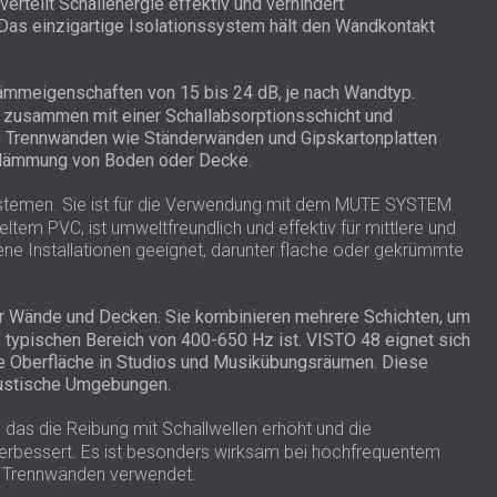
rteilt Schallenergie effektiv und verhindert
 Das einzigartige Isolationssystem hält den Wandkontakt
dämmeigenschaften von 15 bis 24 dB, je nach Wandtyp.
t zusammen mit einer Schallabsorptionsschicht und
en Trennwänden wie Ständerwänden und Gipskartonplatten
lldämmung von Boden oder Decke.
stemen. Sie ist für die Verwendung mit dem MUTE SYSTEM
tem PVC, ist umweltfreundlich und effektiv für mittlere und
ene Installationen geeignet, darunter flache oder gekrümmte
für Wände und Decken. Sie kombinieren mehrere Schichten, um
 typischen Bereich von 400-650 Hz ist. VISTO 48 eignet sich
tige Oberfläche in Studios und Musikübungsräumen. Diese
akustische Umgebungen.
das die Reibung mit Schallwellen erhöht und die
verbessert. Es ist besonders wirksam bei hochfrequentem
 Trennwänden verwendet.