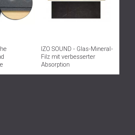
che
IZO SOUND - Glas-Mineral-
nd
Filz mit verbesserter
te
Absorption