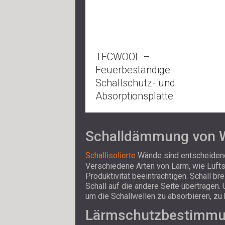
TECWOOL –
Feuerbeständige
Schallschutz- und
Absorptionsplatte
Schalldämmung von 
Schallisolierte
Wände sind entscheidend 
Verschiedene Arten von Lärm, wie Luftsc
Produktivität beeinträchtigen. Schall b
Schall auf die andere Seite übertragen
um die Schallwellen zu absorbieren, zu 
Lärmschutzbestimm