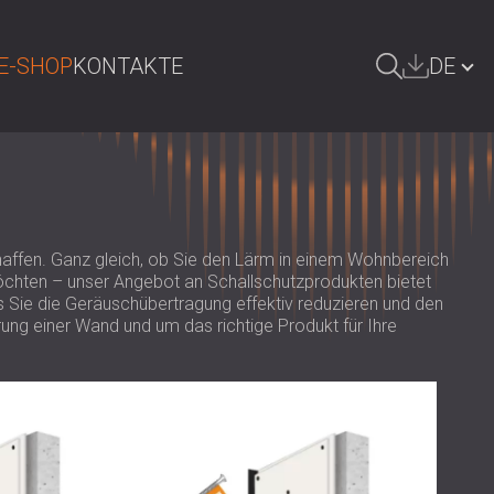
E-SHOP
KONTAKTE
DE
UCHE
БЪЛГАРИЯ | BG
GREAT BRITAIN | GB
ÖSTERREICH | AT
affen. Ganz gleich, ob Sie den Lärm in einem Wohnbereich
möchten – unser Angebot an Schallschutzprodukten bietet
SRBIJA | RS
 Sie die Geräuschübertragung effektiv reduzieren und den
ROMÂNIA | RO
rung einer Wand und um das richtige Produkt für Ihre
POLAND | PL
FINLAND | FI
РОССИЯ | RU