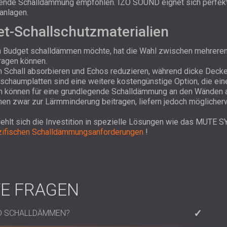
gende Schalldämmung empfohlen. IZO SOUND eignet sich perfek
anlagen.
et-Schallschutzmaterialien
Budget schalldämmen möchte, hat die Wahl zwischen mehreren k
ragen können.
Schall absorbieren und Echos reduzieren, während dicke Deck
schaumplatten sind eine weitere kostengünstige Option, die ei
en können für eine grundlegende Schalldämmung an den Wänden 
en zwar zur Lärmminderung beitragen, liefern jedoch möglicher
ehlt sich die Investition in spezielle Lösungen wie das MUTE S
ifischen Schalldämmungsanforderungen
!
TE FRAGEN
D SCHALLDÄMMEN?