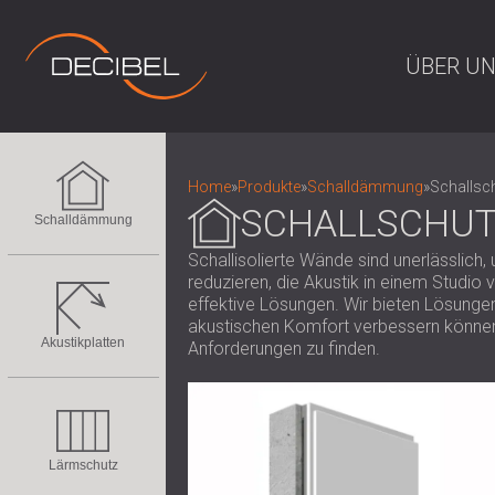
ÜBER U
Home
»
Produkte
»
Schalldämmung
»
Schallsc
SCHALLSCHUT
Schalldämmung
Schallisolierte Wände sind unerlässlic
reduzieren, die Akustik in einem Studi
effektive Lösungen. Wir bieten Lösunge
akustischen Komfort verbessern können. 
Akustikplatten
Anforderungen zu finden.
Lärmschutz