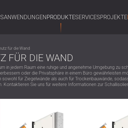
NS
ANWENDUNGEN
PRODUKTE
SERVICES
PROJEKTE
S
hutz für die Wand
Z FÜR DIE WAND
h, um in jedem Raum eine ruhige und angenehme Umgebung zu sch
o verbessern oder die Privatsphäre in einem Büro gewährleisten 
n sowohl für Ziegelwände als auch für Trockenbauwände, sodass
Kontaktieren Sie uns für weitere Informationen zur Schallisolie