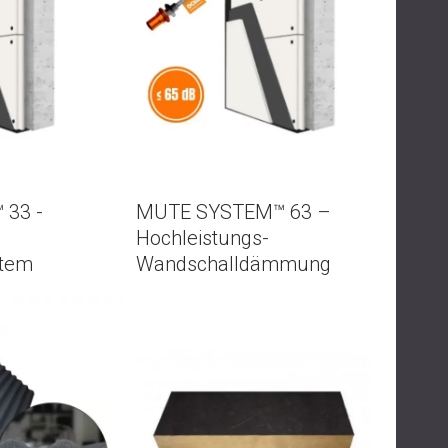
USA | US
SOUTH AFRICA | ZA
33 -
MUTE SYSTEM™ 63 –
Hochleistungs-
stem
Wandschalldämmung