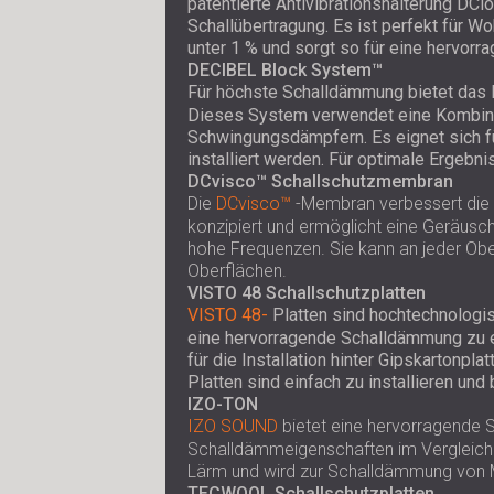
patentierte Antivibrationshalterung DC
Schallübertragung. Es ist perfekt für 
unter 1 % und sorgt so für eine hervorr
DECIBEL Block System™
Für höchste Schalldämmung bietet das
Dieses System verwendet eine Kombinati
Schwingungsdämpfern. Es eignet sich f
installiert werden. Für optimale Erge
DCvisco™ Schallschutzmembran
Die
DCvisco™
-Membran verbessert die 
konzipiert und ermöglicht eine Geräusch
hohe Frequenzen. Sie kann an jeder Ober
Oberflächen.
VISTO 48 Schallschutzplatten
VISTO 48-
Platten sind hochtechnologi
eine hervorragende Schalldämmung zu er
für die Installation hinter Gipskartonp
Platten sind einfach zu installieren u
IZO-TON
IZO SOUND
bietet eine hervorragende S
Schalldämmeigenschaften im Vergleich z
Lärm und wird zur Schalldämmung von
TECWOOL Schallschutzplatten