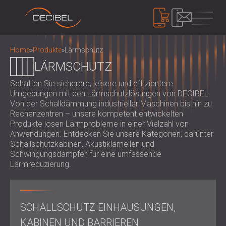
PRODUKTE
Home
»
Produkte
»
Lärmschutz
LÄRMSCHUTZ
Schaffen Sie sicherere, leisere und effizientere
SCHALLDÄMMUNG
Umgebungen mit den Lärmschutzlösungen von DECIBEL.
SCHALLSCHUTZ FÜR DIE WAND
Von der Schalldämmung industrieller Maschinen bis hin zu
SCHALLSCHUTZ FÜR DECKEN
AKUSTIKPLATTEN
Rechenzentren – unsere kompetent entwickelten
SCHALLSCHUTZ FÜR BÖDEN
Produkte lösen Lärmprobleme in einer Vielzahl von
ÖKOLOGISCHE PET-FILZ AKUSTIK
Anwendungen. Entdecken Sie unsere Kategorien, darunter
SCHALLSCHUTZ TÜREN
PANEELE UND TRENNWÄNDE
LÄRMSCHUTZ
Schallschutzkabinen, Akustiklamellen und
AKUSTIKPLATTEN AUS PERFORIERTEM
Schwingungsdämpfer, für eine umfassende
SCHALLSCHUTZ EINHAUSUNGEN,
Lärmreduzierung.
HOLZ
KABINEN UND BARRIEREN
GERÄTE
AKUSTISCHE STOFFPANEELE UND
LOUVERS UND SCHALLDÄMPFER
SCHALLPEGELMESSER
BAFFEL
ANTIVIBRATIONSHALTERUNGEN, PADS
SOUND MASKING SYSTEM, DOSEMETERS
AKUSTIKPLATTEN AUS LATTENHOLZ
SCHALLSCHUTZ EINHAUSUNGEN,
UND AUFHÄNGER
AND SAFETY KITS
ÜBER UNS
WOOD WOOL AKUSTIKPLATTEN
AUDIOLOGIEKABINEN
KABINEN UND BARRIEREN
WER WIR SIND