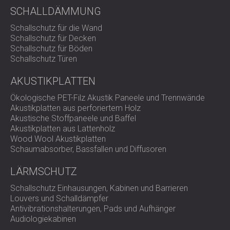
Schallschutzwänden rund um Baustellen bis hin zu
SCHALLDÄMMUNG
schalldämmenden Gehäusen für Kompressoren
oder CNC-Maschinen.
Schallschutz für die Wand
Schallschutz für Decken
Schallschutz für Böden
Schallschutz Türen
AKUSTIKPLATTEN
Ökologische PET-Filz Akustik Paneele und Trennwände
Akustikplatten aus perforiertem Holz
Akustische Stoffpaneele und Baffel
Akustikplatten aus Lattenholz
Wood Wool Akustikplatten
Schaumabsorber, Bassfallen und Diffusoren
LÄRMSCHUTZ
Schallschutz Einhausungen, Kabinen und Barrieren
Louvers und Schalldämpfer
Antivibrationshalterungen, Pads und Aufhänger
Audiologiekabinen