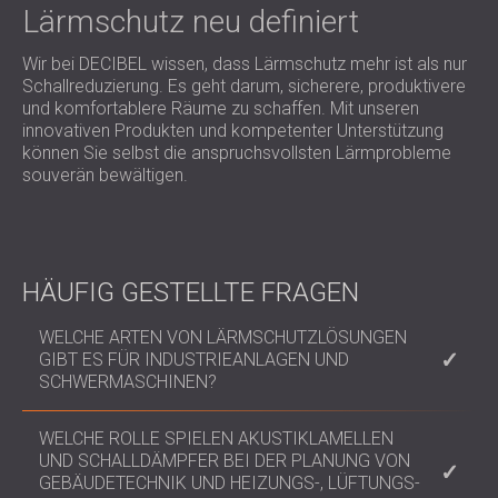
Lärmschutz neu definiert
Wir bei DECIBEL wissen, dass Lärmschutz mehr ist als nur
Schallreduzierung. Es geht darum, sicherere, produktivere
und komfortablere Räume zu schaffen. Mit unseren
innovativen Produkten und kompetenter Unterstützung
können Sie selbst die anspruchsvollsten Lärmprobleme
souverän bewältigen.
HÄUFIG GESTELLTE FRAGEN
WELCHE ARTEN VON LÄRMSCHUTZLÖSUNGEN
GIBT ES FÜR INDUSTRIEANLAGEN UND
SCHWERMASCHINEN?
Wir bieten modulare Gehäuse, Bedienerkabinen und
WELCHE ROLLE SPIELEN AKUSTIKLAMELLEN
Schallschutzwände an, die auf bestimmte
UND SCHALLDÄMPFER BEI DER PLANUNG VON
Maschinen oder Produktionslayouts zugeschnitten
GEBÄUDETECHNIK UND HEIZUNGS-, LÜFTUNGS-