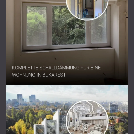
Projekte, die eine verbesserte Resonanz- und
Vibrationskontrolle erfordern
Verbessern Sie Ihre
Schalldämmung auf intelligente
Weise
KOMPLETTE SCHALLDÄMMUNG FÜR EINE
DCvisco™ verleiht jedem Schallschutzprojekt messbare
WOHNUNG IN BUKAREST
Schalldämmungsleistung, nachhaltigen Wert und einfache
Installation.
Kontaktieren Sie DECIBEL noch heute,
um zu
erfahren, wie diese Membran Ihr System optimieren kann.