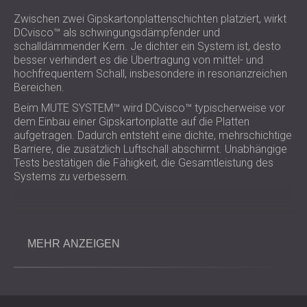
Zwischen zwei Gipskartonplattenschichten platziert, wirkt
DCvisco™ als schwingungsdämpfender und
schalldämmender Kern. Je dichter ein System ist, desto
besser verhindert es die Übertragung von mittel- und
hochfrequentem Schall, insbesondere in resonanzreichen
Bereichen.
Beim MUTE SYSTEM™ wird DCvisco™ typischerweise vor
dem Einbau einer Gipskartonplatte auf die Platten
aufgetragen. Dadurch entsteht eine dichte, mehrschichtige
Barriere, die zusätzlich Luftschall abschirmt. Unabhängige
Tests bestätigen die Fähigkeit, die Gesamtleistung des
Systems zu verbessern.
Hauptvorteile
MEHR ANZEIGEN
Erhöht die Schalldämmleistung um bis zu +3 dB.
Flexibel und elastisch, geeignet für flache und
gewölbte Oberflächen.