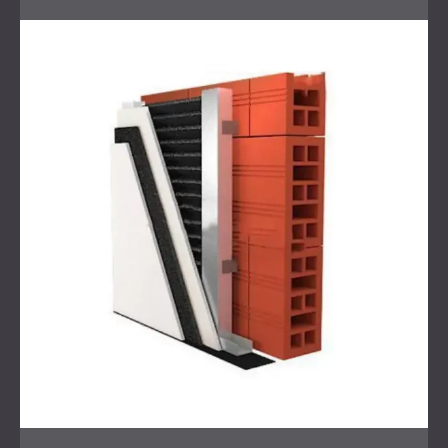
Herausforderung
Der Kunde berichtete von ständigen Störungen aus der
darüberliegenden Wohnung. Der Lärm umfasste lautes
Schreien, knallende Türen und regelmäßige
Trittschallgeräusche. Er war Tag und Nacht präsent und
unerträglich geworden. Herkömmliche
Schallschutzlösungen reichten bei diesem Lärmpegel nicht
aus. Die einzige Möglichkeit, sowohl Luft- als auch
Körperschall zu reduzieren, war die Schaffung eines
umfassenden „Raum-in-Raum“-Systems.
Dieser Ansatz erforderte eine Dämmung aller Oberflächen
wie Wände, Decke und Boden, ohne den nutzbaren Raum
unnötig zu beeinträchtigen. Das System musste zudem
eine hohe Schalldämmung bieten und gleichzeitig die
Funktion und den Komfort der Räume erhalten.