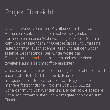
SCHALLSCHUTZ UND AKUSTIK FÜR
POLAND (PL)
HALLEN
FINLAND (FI)
Projektübersicht
SCHALLDÄMMUNG UND
РОССИЯ (RU)
AKUSTIKLÖSUNGEN FÜR
USA (US)
SOUTH AFRICA (ZA)
DECIBEL wurde von einem Privatkunden in Bukarest,
EINZELHANDELSFLÄCHEN
Rumänien, kontaktiert, um ein schwerwiegendes
SCHALLSCHUTZ UND AKUSTIK FÜR
Lärmproblem in einer Wohnwohnung zu lösen. Der Lärm
BILDUNGSEINRICHTUNGEN
kam von den Nachbarn im Obergeschoss und umfasste
SCHALLSCHUTZ UND AKUSTIK FÜR
laute Stimmen, zuschlagende Türen und auf den Boden
fallende Gegenstände. Der Kunde wollte das
GESUNDHEITSEINRICHTUNGE
Schlafzimmer
schalldicht
machen und später einen
SCHALLSCHUTZ UND
zweiten Raum als Homeoffice einrichten.
AKUSTIKLÖSUNGEN FÜR DEN
Um die erforderliche Schalldämmung zu erreichen, entwarf
AUDIOLOGIEBEREICH
und installierte DECIBEL für beide Räume ein
SCHALLDÄMMUNG UND
maßgeschneidertes System. Für das Projekt kamen
AKUSTIKLÖSUNGEN FÜR
mehrere fortschrittliche Produkte von DECIBEL zur
Schalldämmung von Wänden und Decken sowie spezielle
RECHENZENTREN
Schallschutzmembranen und Montagetechnologien zum
Einsatz.