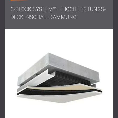
Arbeitsumfang
C-BLOCK SYSTEM™ – HOCHLEISTUNGS-
DECKENSCHALLDÄMMUNG
Akustische Beurteilung
der Wohnung
Entwurf eines vollflächigen Schallschutzsystems
Installation folgender Produkte:
BLOCK SYSTEM™ zur Schalldämmung von
Wänden
C-BLOCK SYSTEM™ zur Deckendämmung
DCvisco™ Schallschutzmembran für zusätzliche
Dichte
Komplette Installation von
Schallschutztüren
Ausführung sowohl im Schlafzimmer als auch im
Homeoffice
Lösung
DECIBEL entwickelte und installierte ein