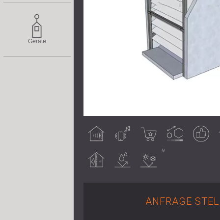
Geräte
Raumakustische
Luftschall
Bestseller
Anpassbar
Garantiertes
Wirkung
Ergebnis
I
Schalldämmung
Wasserbeständigkeit
Wasserbeständig
ANFRAGE STEL