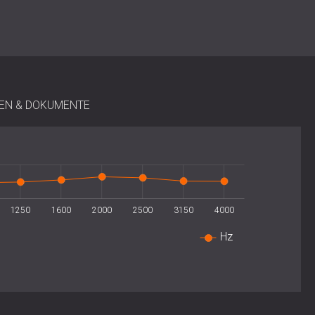
xible
Integration
in bestehende Lüftungskanäle,
se konzipiert. Er kann je nach Luftstromrichtung und
ikal montiert werden. Standardmodelle umfassen
labsorbierenden Lamellen, während kundenspezifische
gen und räumlichen Gegebenheiten jedes Projekts
TEN & DOKUMENTE
 bis 1000 × 600 mm; Sonderanfertigungen auf Anfrage
1250
1600
2000
2500
3150
4000
flügel mit schallabsorbierendem Kern
Hz
 Kompressoren, Luftkanäle, Kältemaschinen,
nf (Standardbereich)