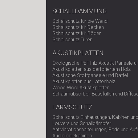
SCHALLDÄMMUNG
Schallschutz für die Wand
Schallschutz für Decken
Schallschutz für Böden
Schallschutz Türen
AKUSTIKPLATTEN
Ökologische PET-Filz Akustik Paneele 
Akustikplatten aus perforiertem Holz
Akustische Stoffpaneele und Baffel
Akustikplatten aus Lattenholz
Wood Wool Akustikplatten
Schaumabsorber, Bassfallen und Diffus
LÄRMSCHUTZ
Schallschutz Einhausungen, Kabinen und
Louvers und Schalldämpfer
Antivibrationshalterungen, Pads und Au
Audiologiekabinen