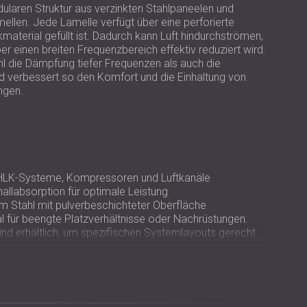
USA | US
ularen Struktur aus verzinkten Stahlpaneelen und
ellen. Jede Lamelle verfügt über eine perforierte
SOUTH AFRICA | ZA
material gefüllt ist. Dadurch kann Luft hindurchströmen,
er einen breiten Frequenzbereich effektiv reduziert wird.
l die Dämpfung tiefer Frequenzen als auch die
d verbessert so den Komfort und die Einhaltung von
ngen.
r HLK-Systeme, Kompressoren und Luftkanäle
llabsorption für optimale Leistung
m Stahl mit pulverbeschichteter Oberfläche
 für beengte Platzverhältnisse oder Nachrüstungen.
d erhältlich, um spezifischen Systemlayouts gerecht
e Betriebsdauer