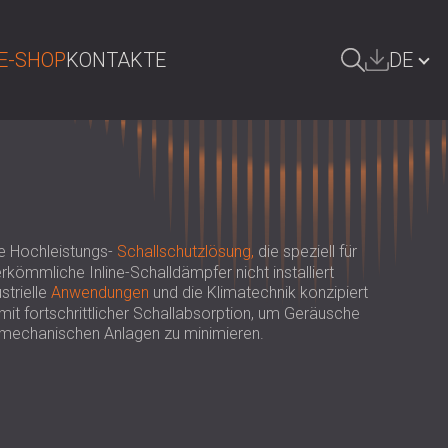
E-SHOP
KONTAKTE
DE
UCHE
БЪЛГАРИЯ | BG
GREAT BRITAIN | GB
ÖSTERREICH | AT
e Hochleistungs-
Schallschutzlösung,
die speziell für
SRBIJA | RS
rkömmliche Inline-Schalldämpfer nicht installiert
strielle
Anwendungen
und die Klimatechnik konzipiert
ROMÂNIA | RO
t fortschrittlicher Schallabsorption, um Geräusche
 mechanischen Anlagen zu minimieren.
POLAND | PL
FINLAND | FI
РОССИЯ | RU