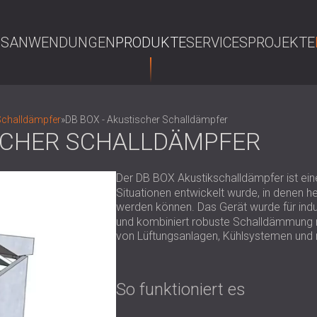
NS
ANWENDUNGEN
PRODUKTE
SERVICES
PROJEKTE
S
Schalldämpfer
»
DB BOX - Akustischer Schalldämpfer
ISCHER SCHALLDÄMPFER
Der DB BOX Akustikschalldämpfer ist ein
Situationen entwickelt wurde, in denen he
werden können. Das Gerät wurde für indu
und kombiniert robuste Schalldämmung mi
von Lüftungsanlagen, Kühlsystemen und
So funktioniert es