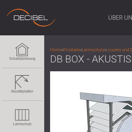
ÜBER U
Home
»
Produkte
»
Lärmschutz
»
Louvers und 
DB BOX - AKUST
Schalldämmung
Akustikplatten
Lärmschutz