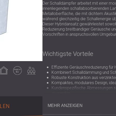
Der Schalldämpfer arbeitet mit einer mod
innenliegenden schallabsorbierenden Lam
Metalloberfläche, die mit dichtem Akustik
während gleichzeitig die Schallenergie üb
Dieser Hybridansatz gewährleistet sowoh
Reduzierung breitbandiger Geräusche un
Vorschriften in anspruchsvollen Umgebu
Wichtigste Vorteile
Verwendung
Made in EU
Verwendung
Effiziente Geräuschreduzierung fü
im
im
nnenbereich
Außenbereich
Kombiniert Schalldämmung und Scha
Robuste Konstruktion aus verzinkte
Kompaktes, modulares Design, ideal
Kundenspezifische Abmessungen sin
zu werden.
Geringer Wartungsaufwand und lang
LEN
MEHR ANZEIGEN