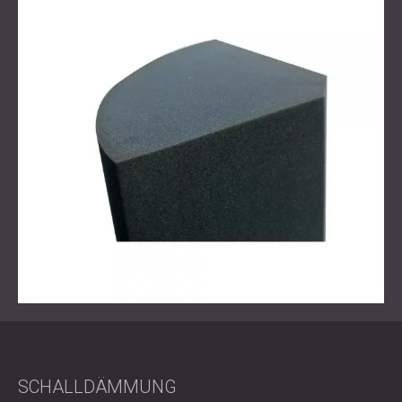
Ergebnis
Das Zvukozapis Studio arbeitet jetzt mit höchster
Präzision: Jedes Frequenzband wird berücksichtigt, jede
Reflexion kontrolliert und jedes Detail der Klanglandschaft
bewahrt. DECIBELs maßgeschneiderte Kombination aus
dekorativen Akustikplatten
,
Bassfallen
und
professionellem Design
verwandelte diesen Raum in
eine Umgebung in echter Aufnahmequalität.
Entdecken Sie weitere inspirierende akustische
Transformationen in unserem
Studioprojektportfolio
.
Sind Sie bereit, Ihren Aufnahmeraum zu erweitern?
Entdecken Sie unser komplettes Sortiment an
Studio
Akustikplatten
und kontaktieren Sie DECIBEL für eine auf
Ihre kreativen Bedürfnisse zugeschnittene Beratung.
SCHALLDÄMMUNG