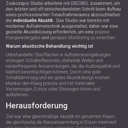
Zvukozapis Studio arbeitete mit DECIBEL zusammen, um
SCHALLSCHUTZ UND AKUSTIK FÜR
POLAND (PL)
den letzten und oft entscheidendsten Schritt beim Aufbau
HALLEN
FINLAND (FI)
eines professionellen Tonaufnahmeraums abzuschließen:
SCHALLDÄMMUNG UND
РОССИЯ (RU)
die
individuelle Akustik
. Das Studio war bereits mit
AKUSTIKLÖSUNGEN FÜR
USA (US)
moderner Aufnahmetechnik ausgestattet, daher war eine
gezielte Akustiklösung erforderlich, um eine
präzise
SOUTH AFRICA (ZA)
EINZELHANDELSFLÄCHEN
Klangwiedergabe
und
genaues Monitoring zu erreichen
.
SCHALLSCHUTZ UND AKUSTIK FÜR
Warum akustische Behandlung wichtig ist
BILDUNGSEINRICHTUNGEN
Unbehandelte Oberflächen in Aufnahmeumgebungen
SCHALLSCHUTZ UND AKUSTIK FÜR
erzeugen Schallreflexionen, stehende Wellen und
GESUNDHEITSEINRICHTUNGE
niederfrequente Ansammlungen, die die Audioqualität und -
SCHALLSCHUTZ UND
klarheit beeinträchtigen können. Durch eine gute
AKUSTIKLÖSUNGEN FÜR DEN
Schalldämmung und ein gutes Akustikdesign können
Musiker den Klang präzise und mit minimalen
AUDIOLOGIEBEREICH
Verzerrungen, Echos oder Störungen hören und
SCHALLDÄMMUNG UND
aufnehmen.
AKUSTIKLÖSUNGEN FÜR
Herausforderung
RECHENZENTREN
Ziel war eine gleichmäßige Akustik im gesamten Raum,
die gleichzeitig die Bassansammlung in Ecken minimiert
und eine Überdämpfung verhindert. Darüber hinaus