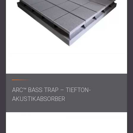
Design für den Kunden zu erstellen. Um das gesamte
Frequenzspektrum effektiv abzudecken, wurde eine
Kombination aus
Schmalband- und Breitband-
Akustikplatten
strategisch im Raum platziert.
Zur Kontrolle
der mittleren bis hohen Frequenzen
verwendete DECIBEL
quadratische Rasterabsorber
mit
passender Flockoberfläche. Ihre Mustergeometrie
unterstützt eine effiziente
Diffusion und Absorption
und
verleiht den Studiowänden gleichzeitig ein edles,
strukturiertes Aussehen.
Darüber hinaus
wurden
Arc Bass Traps
in den Ecken
platziert, um
den Tieftonbereich
zu dämpfen
, in dem sich
der Schalldruck konzentriert. Diese Traps gleichen die
Basswiedergabe des Raumes effektiv aus, was für die
ARC™ BASS TRAP – TIEFTON-
Musikproduktion und die Präzision beim Mischen
entscheidend ist.
AKUSTIKABSORBER
Die
gewählte Farbpalette war eine Mischung aus kühlem
Grau und kräftigem Blau, gepaart mit der minimalistischen
Form der Paneele, die dem Studio Stil und Ruhe verlieh.
Diese Farben trugen außerdem dazu bei, einen Raum für
konzentriertes und kreatives Arbeiten zu schaffen.