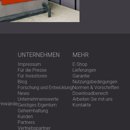
Produkte und Installation
DECIBEL implementierte ein Akustikpaneelsys
hohe Decken konzipiert wurde.
Wichtigste funktionelle Merkmale:
Doppelseitige Schallabsorption, wodurc
Abgehängte Installation unterhalb der
Zusätzliche, an der Wand befestigte Pa
UNTERNEHMEN
MEHR
Reduzierung des Verfalls unterstützen.
Die Installationsplanung berücksichtig
Impressum
E-Shop
Kabelführung.
Für die Presse
Lieferungen
Für Investoren
Garantie
Die Paneele wurden so angeordnet, dass sie
Blog
Nutzungsbedingungen
Die Lichtverteilung darf nicht behindert
Forschung und Entwicklung
Normen & Vorschriften
Die Belüftung oder Luftbewegung nicht 
News
Downloadbereich
Kabelkanäle und Wartungszugänge dürfe
Unternehmenswerte
Arbeiten Sie mit uns
rennwände
Bleiben Sie sicher und stabil für eine in
Geistiges Eigentum
Kontakte
Geheimhaltung
Das Ergebnis ist eine akustische Behandlung, 
Kunden
Betrieb der Anlage zu verändern.
Partners
Vertriebspartner