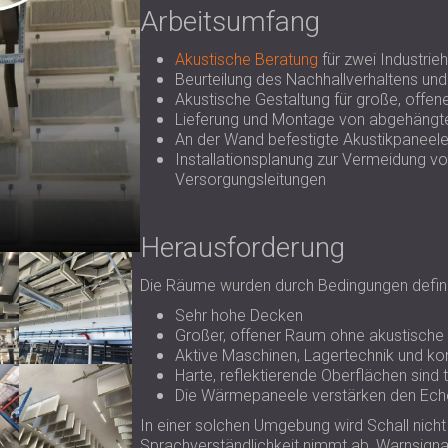
Arbeitsumfang
Akustische Beratung
für zwei Industrie
Beurteilung des Nachhallverhaltens u
Akustische Gestaltung für große, off
Lieferung und Montage von abgehängt
An der Wand befestigte Akustikpaneele s
Installationsplanung zur Vermeidung v
Versorgungsleitungen
Herausforderung
Die Räume wurden durch Bedingungen definier
Sehr hohe Decken
Großer, offener Raum ohne akustisch
Aktive Maschinen, Lagertechnik und kon
Harte, reflektierende Oberflächen sind t
Die Wärmepaneele verstärken den Echoe
In einer solchen Umgebung wird Schall nicht ei
Sprachverständlichkeit nimmt ab, Warnsign