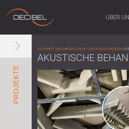
ÜBER U
Home
»
Projekte
»
Maschinen und Industriebauten
»
Ak
AKUSTISCHE BEHAN
PROJEKTE