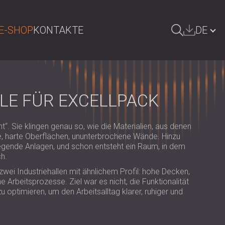
E-SHOP
KONTAKTE
DE
UCHE
БЪЛГАРИЯ | BG
GREAT BRITAIN | GB
LE FÜR EXCELLPACK
ÖSTERREICH | AT
cht“. Sie klingen genau so, wie die Materialien, aus denen
SRBIJA | RS
, harte Oberflächen, ununterbrochene Wände. Hinzu
ende Anlagen, und schon entsteht ein Raum, in dem
ROMÂNIA | RO
ch.
POLAND | PL
zwei Industriehallen mit ähnlichem Profil: hohe Decken,
e Arbeitsprozesse. Ziel war es nicht, die Funktionalität
FINLAND | FI
u optimieren, um den Arbeitsalltag klarer, ruhiger und
РОССИЯ | RU