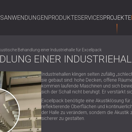
NS
ANWENDUNGEN
PRODUKTE
SERVICES
PROJEKTE
S
ustische Behandlung einer Industriehalle für Excellpack
DLUNG EINER INDUSTRIEHAL
Industriehallen klingen selten zufällig „schle
sie gebaut sind: hohe Decken, offene Räume
kommen laufende Maschinen und sich beweg
sich der Schall nicht beruhigt. Er verstärkt si
Excellpack benötigte eine Akustiklösung für 
reflektierende Oberflächen und kontinuierlich
der Halle zu verändern, sondern die Akustik z
sicherer zu gestalten.