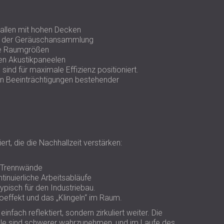
USA | US
SOUTH AFRICA | ZA
hallen mit hohen Decken
nd der Geräuschansammlung
ene Raumgrößen
en Akustikpaneelen
ind für maximale Effizienz positioniert.
on Beeinträchtigungen bestehender
t, die die Nachhallzeit verstärken:
e Trennwände
tinuierliche Arbeitsabläufe
ypisch für den Industriebau.
ffekt und das „Klingeln“ im Raum.
nfach reflektiert, sondern zirkuliert weiter. Die
ale sind schwerer wahrzunehmen, und im Laufe des