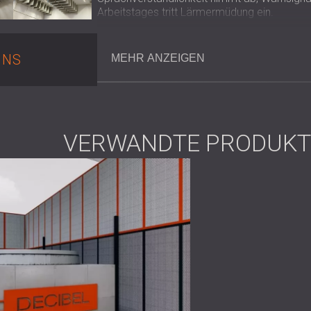
Arbeitstages tritt Lärmermüdung ein.
Das Ziel war klar und praktisch: die Nachhal
verbessern, ohne die Funktionalität des Saa
UNS
MEHR ANZEIGEN
Lösung
DECIBEL entwarf und installierte ein abgeh
positioniert und durch vertikal an den Wänd
VERWANDTE PRODUKT
Dieser Ansatz wurde gewählt, da Industrieha
die dort wirkt, wo sich die Schallenergie am
Wandbereichs reicht selten aus. Abgehängte
Grundriss zu verändern.
Das Akustiksystem wurde entwickelt, um Fol
Großflächige Nachhallkontrolle in off
Effektive Leistung auch bei hohen Dec
Minimaler Eingriff in die bestehende Infr
Eine Installationsanordnung, die für den 