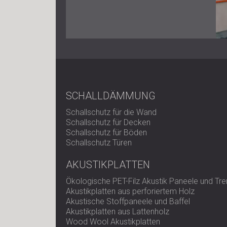
SCHALLDÄMMUNG
Schallschutz für die Wand
Schallschutz für Decken
Schallschutz für Böden
Schallschutz Türen
AKUSTIKPLATTEN
Ökologische PET-Filz Akustik Paneele und T
Akustikplatten aus perforiertem Holz
Akustische Stoffpaneele und Baffel
Akustikplatten aus Lattenholz
Wood Wool Akustikplatten