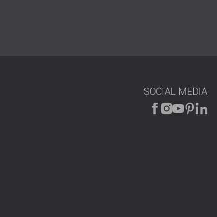
tem, das speziell für industrielle Bedingungen und
h die effektive Leistung pro Paneel erhöht wird
 Decke für verbesserte Abdeckung
neele wurden so positioniert, dass sie die allgemeine
SOCIAL MEDIA
t die bestehende Beleuchtung, Belüftung und
:
 werden.
behindern.
n nicht blockiert werden.
tensive industrielle Nutzung
die kontinuierlich im Hintergrund arbeitet, ohne den