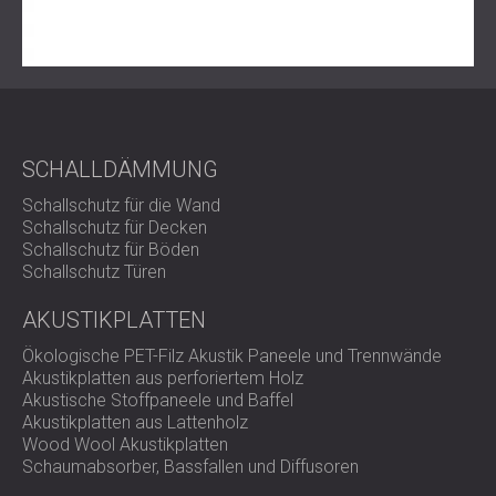
Stöbern Sie durch unser komplettes Sortiment an
Akustikplatten
und Schalldiffusoren
und buchen Sie eine
Beratung mit dem DECIBEL-Team. Ob Sie einen
Veranstaltungsort entwerfen oder Ihr Studio optimieren –
Ihr perfekter Sound beginnt hier.
SCHALLDÄMMUNG
Schallschutz für die Wand
Schallschutz für Decken
Schallschutz für Böden
Schallschutz Türen
AKUSTIKPLATTEN
Ökologische PET-Filz Akustik Paneele und Trennwände
Akustikplatten aus perforiertem Holz
Akustische Stoffpaneele und Baffel
Akustikplatten aus Lattenholz
Wood Wool Akustikplatten
Schaumabsorber, Bassfallen und Diffusoren