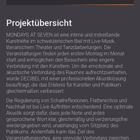
SCHALLSCHUTZ UND AKUSTIK FÜR
POLAND (PL)
HALLEN
FINLAND (FI)
SCHALLDÄMMUNG UND
РОССИЯ (RU)
Projektübersicht
AKUSTIKLÖSUNGEN FÜR
USA (US)
MONDAYS AT SEVEN ist eine intime und mitreißende
SOUTH AFRICA (ZA)
EINZELHANDELSFLÄCHEN
Kunstreihe im schweizerischen Biel mit Live-Musik,
SCHALLSCHUTZ UND AKUSTIK FÜR
literarischem Theater und Tanzdarbietungen. Die
BILDUNGSEINRICHTUNGEN
Veranstaltungen finden jeden ersten Montag im Monat
statt und ermöglichen den Besuchern eine engere
SCHALLSCHUTZ UND AKUSTIK FÜR
Verbindung mit den Künstlern. Um die emotionale und
GESUNDHEITSEINRICHTUNGE
akustische Verbindung des Raumes aufrechtzuerhalten,
SCHALLSCHUTZ UND
wurde DECIBEL mit einer professionellen Akustiklösung
AKUSTIKLÖSUNGEN FÜR DEN
beauftragt, die das Erlebnis für Künstler und Publikum
gleichermaßen verbessert.
AUDIOLOGIEBEREICH
SCHALLDÄMMUNG UND
Die Regulierung von Schallreflexionen, Flatterechos und
Nachhall ist bei Live-Auftritten entscheidend. Eine optimale
AKUSTIKLÖSUNGEN FÜR
Akustik sorgt dafür, dass jede Note und jedes
RECHENZENTREN
gesprochene Wort klar, gleichmäßig und verzerrungsfrei
wiedergegeben wird, unabhängig vom Sitzplatz des
Publikums. Andernfalls kann das Ziel des
Veranstaltungsortes, eine sinnvolle Verbindung zwischen