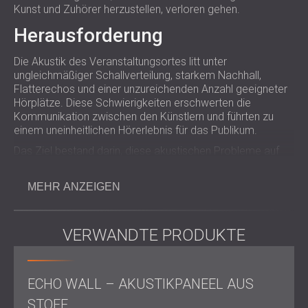
Kunst und Zuhörer herzustellen, verloren gehen.
Herausforderung
Die Akustik des Veranstaltungsortes litt unter
ungleichmäßiger Schallverteilung, starkem Nachhall,
Flatterechos und einer unzureichenden Anzahl geeigneter
Hörplätze. Diese Schwierigkeiten erschwerten die
Kommunikation zwischen den Künstlern und führten zu
einem uneinheitlichen Hörerlebnis für das Publikum.
Das Ziel bestand darin, diese akustischen Probleme auf
praktische
und
kostengünstige
Weise zu lösen und
gleichzeitig den schlichten, intimen Stil des Raumes zu
MEHR ANZEIGEN
bewahren. DECIBEL erhielt die Aufgabe, ein Design zu
entwickeln, das störende Reflexionen reduziert und
eliminiert, die Nachhallkurve abflacht und den „Sweet
VERWANDTE PRODUKTE
Spot“ für das Publikum vergrößert – und gleichzeitig den
ästhetischen Charme
des Veranstaltungsortes bewahrt.
Arbeitsumfang
ECHO WALL – AKUSTIKPANEEL AUS
Einbau von Schalldiffusoren zur
STOFF