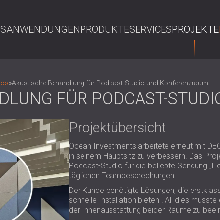
NS
ANWENDUNGEN
PRODUKTE
SERVICES
PROJEKTE
S
ios
»
Akustische Behandlung für Podcast-Studio und Konferenzraum
DLUNG FÜR PODCAST-STUD
Projektübersicht
Ocean Investments arbeitete erneut mit D
in seinem Hauptsitz zu verbessern. Das Proj
Podcast-Studio für die beliebte Sendung „H
täglichen Teambesprechungen.
Der Kunde benötigte Lösungen, die erstklass
schnelle Installation bieten . All dies musste
der Innenausstattung beider Räume zu beein