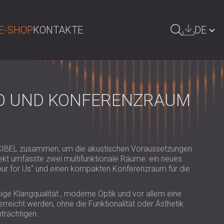
E-SHOP
KONTAKTE
DE
UCHE
БЪЛГАРИЯ | BG
GREAT BRITAIN | GB
IO UND KONFERENZRAUM
ÖSTERREICH | AT
SRBIJA | RS
ROMÂNIA | RO
ECIBEL zusammen, um die akustischen Voraussetzungen
ekt umfasste zwei multifunktionale Räume: ein neues
POLAND | PL
our for Us“ und einen kompakten Konferenzraum für die
FINLAND | FI
ige Klangqualität , moderne Optik und vor allem eine
 erreicht werden, ohne die Funktionalität oder Ästhetik
РОССИЯ | RU
trächtigen.