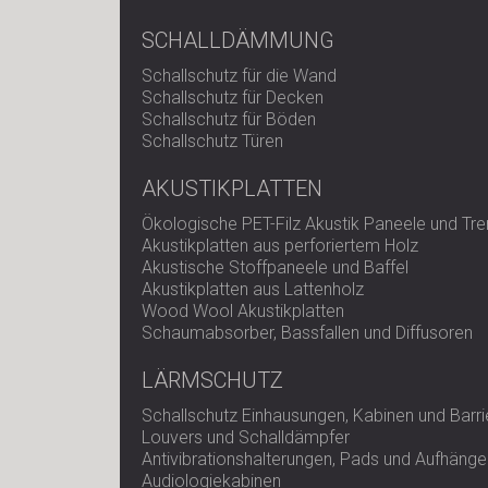
SCHALLDÄMMUNG
Schallschutz für die Wand
Schallschutz für Decken
Schallschutz für Böden
Schallschutz Türen
AKUSTIKPLATTEN
Ökologische PET-Filz Akustik Paneele und T
Akustikplatten aus perforiertem Holz
Akustische Stoffpaneele und Baffel
Akustikplatten aus Lattenholz
Wood Wool Akustikplatten
Schaumabsorber, Bassfallen und Diffusoren
LÄRMSCHUTZ
Schallschutz Einhausungen, Kabinen und Barri
Louvers und Schalldämpfer
Antivibrationshalterungen, Pads und Aufhänge
Audiologiekabinen