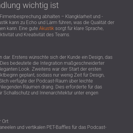
USA | US
lung wichtig ist
SOUTH AFRICA | ZA
Firmenbesprechung abhalten – Klangklarheit und -
ustik kann zu Echo und Lärm führen, was die Qualität der
gen kann. Eine gute
Akustik
sorgt für klare Sprache,
tivität und Kreativität des Teams.
en dar. Erstens wünschte sich der Kunde ein Design, das
. Dies bedeutete die Integration maßgeschneiderter
eganten Look. Zweitens war der Start der ersten
tbeginn geplant, sodass nur wenig Zeit für Design,
ießlich verfügte der Podcast-Raum über leichte
mliegenden Räumen drang. Dies erforderte für das
 Schallschutz und Innenarchitektur unter engen
 Ort
aneelen und vertikalen PET-Baffles für das Podcast-