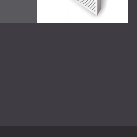
nqualität im neuen Podcast-Studio außergewöhnlich klar
die Hälfte reduzierte. Im Konferenzraum finden
äusche statt, was eine ruhige, konzentrierte
en Betrieb ist.
dernen Einrichtungsstil von Ocean Investment , der
fertigten Akustikplatten von DECIBEL noch verstärkt
serem abgeschlossenen Studioportfolio.
n
Akustikplatten
und
Schallschutzlösungen
und
eam. Ob Sie ein Podcast-Studio einrichten oder Ihre
 beginnt hier.