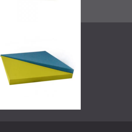
Bereits bei der ersten Aufnahme war die To
und voll , was die Nachbearbeitungszeit um 
Gespräche nun ohne störende Hintergrundger
Atmosphäre schafft , die ideal für den täglich
Optisch passen beide Räume perfekt zum mo
durch den einzigartigen Charakter der maßge
wird .
Entdecken Sie weitere reale Projekte in un
Bereit, Ihren Raum zu verwandeln?
Entdecken Sie unser gesamtes Sortiment a
buchen Sie eine Beratung
mit dem DECIBEL-T
Büroakustik optimieren – Ihr perfekter Sound