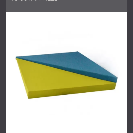
Die durch die akustische Behandlung erreichte
Transformation ist in den bereitgestellten Bildern deutlich
zu erkennen. Echo- und Nachhallprobleme wurden effektiv
gelöst, wodurch die
akustische Umgebung des Veranstaltungssaals
verbessert wurde. Die Zufriedenheit des Kunden mit den
Ergebnissen unterstreicht den Erfolg des Projekts. Darüber
hinaus plant der Kunde bereits einen neuen
Veranstaltungssaal, was sein Vertrauen in die
Akustiklösungen von DECIBEL bekräftigt.
Dieses Projekt ist ein Beispiel dafür, wie
maßgeschneiderte Akustiklösungen die Funktionalität und
Atmosphäre von Veranstaltungsräumen deutlich
verbessern können. Durch die Zusammenarbeit von
DECIBEL mit Architekten und die Verwendung spezieller
Materialien wurde sichergestellt, dass der
Veranstaltungssaal des Hotels Imperial seine Pracht
bewahrte und gleichzeitig ein außergewöhnliches
akustisches Erlebnis für verschiedene Zusammenkünfte
bot.