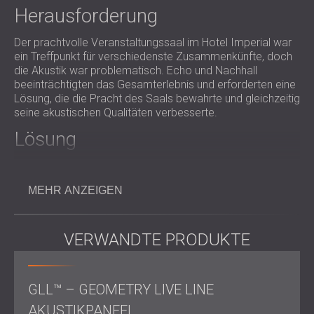
Herausforderung
Der prachtvolle Veranstaltungssaal im Hotel Imperial war
ein Treffpunkt für verschiedenste Zusammenkünfte, doch
die Akustik war problematisch. Echo und Nachhall
beeinträchtigten das Gesamterlebnis und erforderten eine
Lösung, die die Pracht des Saals bewahrte und gleichzeitig
seine akustischen Qualitäten verbesserte.
Lösung
Der Ansatz von DECIBEL umfasste:
Enge Zusammenarbeit mit dem Architekten, um die
MEHR ANZEIGEN
spezifischen akustischen Probleme zu identifizieren
und eine geeignete Lösung zu entwerfen.
Implementierung von 3D-
Akustiktextilpaneelen
von
VERWANDTE PRODUKTE
GLL, um Echo und Nachhall zu reduzieren und
gleichzeitig die ästhetische Attraktivität des Saals zu
bewahren.
GLL™ – GEOMETRY LIVE LINE
Ergebnis
AKUSTIKPANEEL