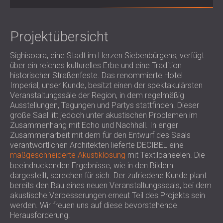
SCHALLSCHUTZ UND AKUSTIK FÜR
POLAND (PL)
HALLEN
FINLAND (FI)
SCHALLDÄMMUNG UND
РОССИЯ (RU)
Projektübersicht
AKUSTIKLÖSUNGEN FÜR
USA (US)
Sighisoara, eine Stadt im Herzen Siebenbürgens, verfügt
SOUTH AFRICA (ZA)
EINZELHANDELSFLÄCHEN
über ein reiches kulturelles Erbe und eine Tradition
SCHALLSCHUTZ UND AKUSTIK FÜR
historischer Straßenfeste. Das renommierte Hotel
BILDUNGSEINRICHTUNGEN
Imperial, unser Kunde, besitzt einen der spektakulärsten
Veranstaltungssäle der Region, in dem regelmäßig
SCHALLSCHUTZ UND AKUSTIK FÜR
Ausstellungen, Tagungen und Partys stattfinden. Dieser
GESUNDHEITSEINRICHTUNGE
große Saal litt jedoch unter akustischen Problemen im
SCHALLSCHUTZ UND
Zusammenhang mit Echo und Nachhall. In enger
AKUSTIKLÖSUNGEN FÜR DEN
Zusammenarbeit mit dem für den Entwurf des Saals
verantwortlichen Architekten lieferte DECIBEL eine
AUDIOLOGIEBEREICH
maßgeschneiderte Akustiklösung
mit Textilpaneelen. Die
SCHALLDÄMMUNG UND
beeindruckenden Ergebnisse, wie in den Bildern
AKUSTIKLÖSUNGEN FÜR
dargestellt, sprechen für sich. Der zufriedene Kunde plant
bereits den Bau eines neuen Veranstaltungssaals, bei dem
RECHENZENTREN
akustische Verbesserungen erneut Teil des Projekts sein
werden. Wir freuen uns auf diese bevorstehende
Herausforderung.