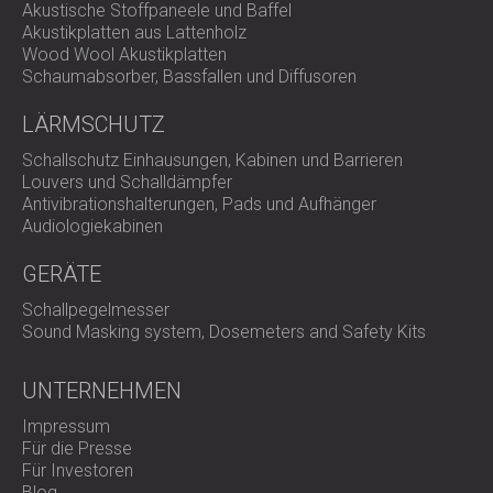
Akustische Stoffpaneele und Baffel
Akustikplatten aus Lattenholz
In Gesundheitseinrichtungen kann sich eine angemessene
Wood Wool Akustikplatten
Schalldämmung auch auf den Komfort und das
Schaumabsorber, Bassfallen und Diffusoren
Gesamterlebnis von Patienten und Personal auswirken.
Durch die Reduzierung von Lärmbelästigung in
LÄRMSCHUTZ
audiologischen Räumen können Krankenhäuser sowohl
die Qualität der Diagnostik als auch das Patientenerlebnis
Schallschutz Einhausungen, Kabinen und Barrieren
verbessern. Mit den Lösungen von DECIBEL können
Louvers und Schalldämpfer
Gesundheitseinrichtungen Schalldämmung und Ästhetik
Antivibrationshalterungen, Pads und Aufhänger
erreichen und so eine einladende und effektive
Audiologiekabinen
Testumgebung schaffen.
GERÄTE
Schallpegelmesser
Sound Masking system, Dosemeters and Safety Kits
UNTERNEHMEN
Impressum
Für die Presse
Für Investoren
Blog