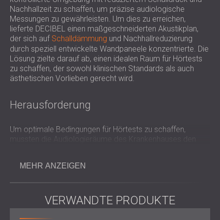
SCHALLSCHUTZ UND AKUSTIK FÜR
POLAND (PL)
Nachhallzeit zu schaffen, um präzise audiologische
Messungen zu gewährleisten. Um dies zu erreichen,
HALLEN
FINLAND (FI)
lieferte DECIBEL einen maßgeschneiderten Akustikplan,
SCHALLDÄMMUNG UND
РОССИЯ (RU)
der sich auf
Schalldämmung
und Nachhallreduzierung
AKUSTIKLÖSUNGEN FÜR
USA (US)
durch speziell entwickelte Wandpaneele konzentrierte. Die
SOUTH AFRICA (ZA)
EINZELHANDELSFLÄCHEN
Lösung zielte darauf ab, einen idealen Raum für Hörtests
zu schaffen, der sowohl klinischen Standards als auch
SCHALLSCHUTZ UND AKUSTIK FÜR
ästhetischen Vorlieben gerecht wird.
BILDUNGSEINRICHTUNGEN
SCHALLSCHUTZ UND AKUSTIK FÜR
Herausforderung
GESUNDHEITSEINRICHTUNGE
SCHALLSCHUTZ UND
Um optimale Bedingungen für Hörtests zu schaffen,
AKUSTIKLÖSUNGEN FÜR DEN
mussten die Audiologieräume des Krankenhauses den
AUDIOLOGIEBEREICH
Schalldruck deutlich reduzieren und den Nachhall
SCHALLDÄMMUNG UND
kontrollieren. Aufgrund der hohen Anforderungen an
MEHR ANZEIGEN
genaue audiologische Messungen war es unerlässlich, die
AKUSTIKLÖSUNGEN FÜR
Schallabsorption präzise zu steuern und externe
RECHENZENTREN
Lärmbelästigung zu minimieren. Das Projekt erforderte
den Einsatz von Materialien, die nicht nur die für
VERWANDTE PRODUKTE
Testumgebungen erforderliche
akustische
Leistung
lieferten, sondern auch den visuellen und funktionalen