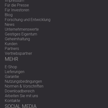
Impressum
Für die Presse
Für Investoren
Gastronomieumgebungen werden in Bezug auf die Akustik
Blog
oft vernachlässigt, spielen aber eine Schlüsselrolle für das
Forschung und Entwicklung
Gästeerlebnis. In Mehrzweckräumen wie Cafeterias kann
News
eine effektive Akustikgestaltung sowohl das Ambiente als
Unternehmenswerte
auch die Benutzerfreundlichkeit deutlich verbessern.
Geistiges Eigentum
Dieses Projekt spiegelt die Fähigkeit von DECIBEL wider,
Geheimhaltung
auch in anspruchsvollen architektonischen Kontexten
Kunden
zuverlässige und optisch anspruchsvolle Lösungen zu
Partners
liefern.
Vertriebspartner
Nehmen Sie noch heute Kontakt mit uns auf
, um die
MEHR
akustische Qualität Ihrer Räume zu verbessern!
E-Shop
Lieferungen
Garantie
Nutzungsbedingungen
Normen & Vorschriften
Downloadbereich
Arbeiten Sie mit uns
Kontakte
SOCIAL MEDIA