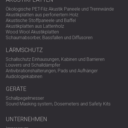
Ökologische PET-Filz Akustik Paneele und Trennwände
Ergebnis
Akustikplatten aus perforiertem Holz
Akustische Stoffpaneele und Baffel
Akustikplatten aus Lattenholz
Die akustische Veränderung war sofort spürbar. Der
Wood Wool Akustikplatten
Nachhall wurde deutlich reduziert, und der Raum wurde
Schaumabsorber, Bassfallen und Diffusoren
sowohl für den Alltag als auch für Veranstaltungen deutlich
komfortabler. Die maßgefertigten Paneele werteten den
LÄRMSCHUTZ
Innenraum zudem optisch auf und verliehen dem hohen
Schallschutz Einhausungen, Kabinen und Barrieren
Raum Tiefe und Weichheit.
Louvers und Schalldämpfer
Inkofoods
war mit den Ergebnissen äußerst zufrieden, da
Antivibrationshalterungen, Pads und Aufhänger
sie es ermöglichten, Gruppenveranstaltungen und
Audiologiekabinen
gesellschaftliche Zusammenkünfte ohne Kompromisse
bei Komfort oder Klarheit wieder durchzuführen.
GERÄTE
Schallpegelmesser
Sound Masking system, Dosemeters and Safety Kits
Kann Akustik das Essenserlebnis
UNTERNEHMEN
beeinflussen?