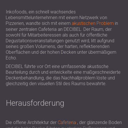
SCHALLSCHUTZ UND AKUSTIK FÜR
POLAND (PL)
HALLEN
FINLAND (FI)
Inkofoods, ein schnell wachsendes
Lebensmittelunternehmen mit einem Netzwerk von
SCHALLDÄMMUNG UND
РОССИЯ (RU)
Pizzerien, wandte sich mit einem
akustischen Problem
in
AKUSTIKLÖSUNGEN FÜR
USA (US)
seiner zentralen Cafeteria an DECIBEL. Der Raum, der
SOUTH AFRICA (ZA)
EINZELHANDELSFLÄCHEN
sowohl für Mitarbeiteressen als auch für öffentliche
SCHALLSCHUTZ UND AKUSTIK FÜR
Degustationsveranstaltungen genutzt wird, litt aufgrund
seines großen Volumens, der harten, reflektierenden
BILDUNGSEINRICHTUNGEN
Oberflächen und der hohen Decken unter übermäßigem
SCHALLSCHUTZ UND AKUSTIK FÜR
Echo.
GESUNDHEITSEINRICHTUNGE
DECIBEL führte vor Ort eine umfassende akustische
SCHALLSCHUTZ UND
Beurteilung durch und entwickelte eine maßgeschneiderte
AKUSTIKLÖSUNGEN FÜR DEN
Deckenbehandlung, die das Nachhallproblem löste und
gleichzeitig den visuellen Stil des Raums bewahrte.
AUDIOLOGIEBEREICH
SCHALLDÄMMUNG UND
AKUSTIKLÖSUNGEN FÜR
Herausforderung
RECHENZENTREN
Die offene Architektur der
Cafeteria
, der glänzende Boden