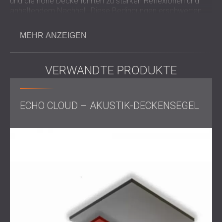
und die hohe Decke führten zu starken Reflexionen und
anhaltendem Nachhall. Diese Bedingungen erschwerten
Gespräche und störten die Atmosphäre bei
Versammlungen.
MEHR ANZEIGEN
Die zusätzliche Komplexität ergab sich aus der
Notwendigkeit, akustische Maßnahmen rund um die
vorhandenen Deckenleuchten anzubringen. Um eine
VERWANDTE PRODUKTE
nahtlose Integration zu gewährleisten, war
Präzisionsarbeit erforderlich.
ECHO CLOUD – AKUSTIK-DECKENSEGEL
Arbeitsumfang
Akustische Analyse und Nachhallzeitmessung vor Ort
Akustische Studie und Lösungsvorschlag
abgestimmt auf die Raumnutzung
Produktion von nicht standardisierten,
großformatigen textilen Akustikplatten
Schachbrettartige Verlegung durch zwei
unterschiedliche Plattenstärken
Individuelle Anpassung an bereits vorhandene