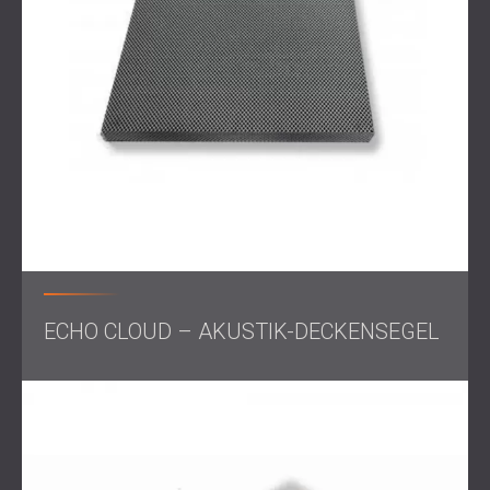
Schatten“ zu erzeugen – Zonen mit reduzierter
Schallenergie, die eine bessere Konzentration
ermöglichen. Diese Schirme dienten zudem als
optische Abgrenzung und erhöhten dezent die
Privatsphäre der Mitarbeiter. Die Schirme wurden in
Farbe und Form individuell an die Inneneinrichtung
angepasst und vereinen Funktion und Form.
Ergebnis
Die Nachhallzeit im gesamten Büro verringerte sich
deutlich, was die Sprache klarer machte und kognitive
Ermüdung reduzierte. Die Mitarbeiter konnten sich deutlich
besser konzentrieren. Durch die kombinierte
Akustikgestaltung an Decken und Schreibtischen entstand
ECHO CLOUD – AKUSTIK-DECKENSEGEL
ein akustisch effizienter und optisch einheitlicher
Arbeitsbereich – eine Umgebung, in der Produktivität und
Ästhetik Hand in Hand gehen.
Offene Räume verbergen
Probleme ...