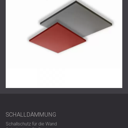
Da immer mehr Unternehmen auf offene Raumgestaltung
setzen, wird eine intelligente, vielschichtige
Akustikgestaltung unerlässlich. Echos und
Sprachstörungen können die Produktivität beeinträchtigen.
Durch die gezielte Ansprache spezifischer
Frequenzbereiche und die Integration akustischer
Elemente in die visuelle Gestaltung eines Raumes
bietet
DECIBEL nicht nur Schallkontrolle, sondern auch ein
verbessertes Arbeitserlebnis.
SCHALLDÄMMUNG
Schallschutz für die Wand