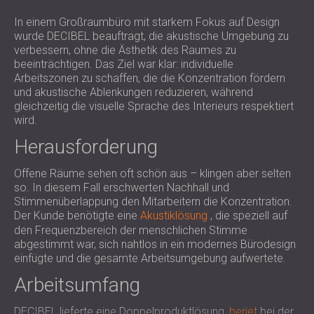
SCHALLSCHUTZ UND AKUSTIK FÜR
POLAND (PL)
In einem Großraumbüro mit starkem Fokus auf Design
HALLEN
FINLAND (FI)
wurde DECIBEL beauftragt, die akustische Umgebung zu
SCHALLDÄMMUNG UND
РОССИЯ (RU)
verbessern, ohne die Ästhetik des Raumes zu
AKUSTIKLÖSUNGEN FÜR
USA (US)
beeinträchtigen. Das Ziel war klar: individuelle
Arbeitszonen zu schaffen, die die Konzentration fördern
SOUTH AFRICA (ZA)
EINZELHANDELSFLÄCHEN
und akustische Ablenkungen reduzieren, während
SCHALLSCHUTZ UND AKUSTIK FÜR
gleichzeitig die visuelle Sprache des Interieurs respektiert
BILDUNGSEINRICHTUNGEN
wird.
SCHALLSCHUTZ UND AKUSTIK FÜR
Herausforderung
GESUNDHEITSEINRICHTUNGE
SCHALLSCHUTZ UND
Offene Räume sehen oft schön aus – klingen aber selten
so. In diesem Fall erschwerten Nachhall und
AKUSTIKLÖSUNGEN FÜR DEN
Stimmenüberlappung den Mitarbeitern die Konzentration.
AUDIOLOGIEBEREICH
Der Kunde benötigte eine
Akustiklösung
, die speziell auf
SCHALLDÄMMUNG UND
den Frequenzbereich der menschlichen Stimme
AKUSTIKLÖSUNGEN FÜR
abgestimmt war, sich nahtlos in ein modernes Bürodesign
einfügte und die gesamte Arbeitsumgebung aufwertete.
RECHENZENTREN
Arbeitsumfang
DECIBEL lieferte eine Doppelproduktlösung,
beriet
bei der