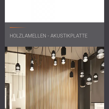
Lösung
DECIBEL lieferte und installierte Holzlamellenpaneele zur
Verkleidung der Außenwände des Studios. Sie sorgten für
HOLZLAMELLEN - AKUSTIKPLATTE
ein warmes, professionelles Erscheinungsbild mit
integrierter Schallabsorption. Im Studio wurden Echo Wall-
Paneele in maßgeschneiderten Formen und Abmessungen
gefertigt, um akustische Reflexionen in bestimmten
Bereichen des Raumes zu reduzieren. Dieser
maßgeschneiderte Ansatz ermöglichte eine vollständige
Integration in die Studioarchitektur und sorgte gleichzeitig
für eine ausgewogene und kontrollierte akustische
Umgebung.
Ergebnis
Das neu gestaltete Studio erreichte beide Ziele: eine