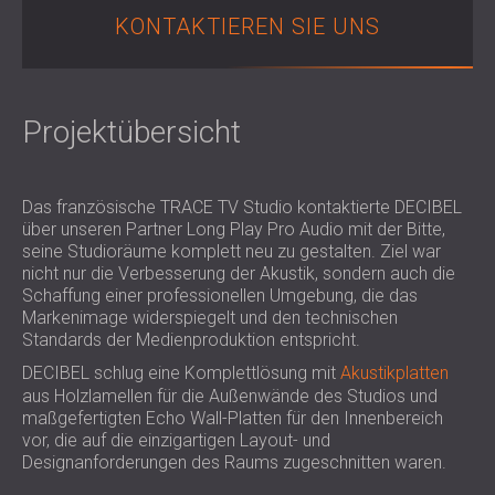
SCHALLSCHUTZ UND AKUSTIK FÜR
POLAND (PL)
KONTAKTIEREN SIE UNS
HALLEN
FINLAND (FI)
SCHALLDÄMMUNG UND
РОССИЯ (RU)
AKUSTIKLÖSUNGEN FÜR
USA (US)
Projektübersicht
SOUTH AFRICA (ZA)
EINZELHANDELSFLÄCHEN
SCHALLSCHUTZ UND AKUSTIK FÜR
BILDUNGSEINRICHTUNGEN
Das französische TRACE TV Studio kontaktierte DECIBEL
SCHALLSCHUTZ UND AKUSTIK FÜR
über unseren Partner Long Play Pro Audio mit der Bitte,
GESUNDHEITSEINRICHTUNGE
seine Studioräume komplett neu zu gestalten. Ziel war
SCHALLSCHUTZ UND
nicht nur die Verbesserung der Akustik, sondern auch die
Schaffung einer professionellen Umgebung, die das
AKUSTIKLÖSUNGEN FÜR DEN
Markenimage widerspiegelt und den technischen
AUDIOLOGIEBEREICH
Standards der Medienproduktion entspricht.
SCHALLDÄMMUNG UND
DECIBEL schlug eine Komplettlösung mit
Akustikplatten
AKUSTIKLÖSUNGEN FÜR
aus Holzlamellen für die Außenwände des Studios und
RECHENZENTREN
maßgefertigten Echo Wall-Platten für den Innenbereich
vor, die auf die einzigartigen Layout- und
Designanforderungen des Raums zugeschnitten waren.