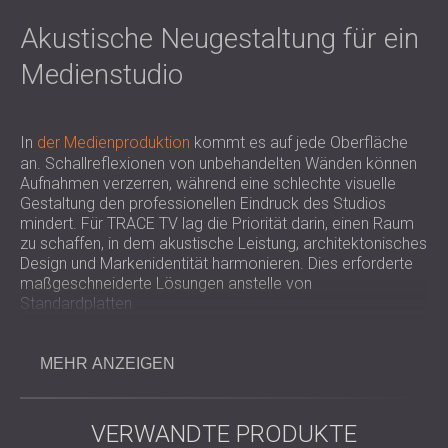
Akustische Neugestaltung für ein
Medienstudio
In
der Medienproduktion
kommt es auf jede Oberfläche
an. Schallreflexionen von unbehandelten Wänden können
Aufnahmen verzerren, während eine schlechte visuelle
Gestaltung den professionellen Eindruck des Studios
mindert. Für TRACE TV lag die Priorität darin, einen Raum
zu schaffen, in dem akustische Leistung, architektonisches
Design und Markenidentität harmonieren. Dies erforderte
maßgeschneiderte Lösungen anstelle von
Standardplatten.
Herausforderung
MEHR ANZEIGEN
VERWANDTE PRODUKTE
Die Herausforderung bestand in zweierlei Hinsicht. Erstens