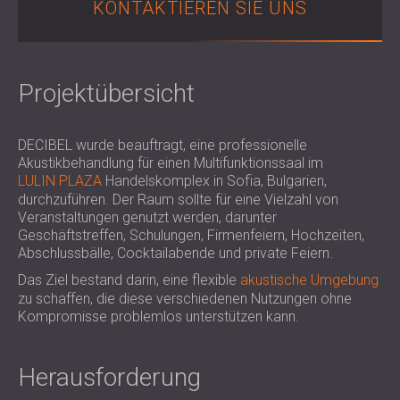
KONTAKTIEREN SIE UNS
SCHALLSCHUTZ UND AKUSTIK FÜR
POLAND (PL)
HALLEN
FINLAND (FI)
SCHALLDÄMMUNG UND
РОССИЯ (RU)
AKUSTIKLÖSUNGEN FÜR
USA (US)
Projektübersicht
SOUTH AFRICA (ZA)
EINZELHANDELSFLÄCHEN
SCHALLSCHUTZ UND AKUSTIK FÜR
DECIBEL wurde beauftragt, eine professionelle
BILDUNGSEINRICHTUNGEN
Akustikbehandlung für einen Multifunktionssaal im
SCHALLSCHUTZ UND AKUSTIK FÜR
LULIN PLAZA
Handelskomplex in Sofia, Bulgarien,
GESUNDHEITSEINRICHTUNGE
durchzuführen. Der Raum sollte für eine Vielzahl von
Veranstaltungen genutzt werden, darunter
SCHALLSCHUTZ UND
Geschäftstreffen, Schulungen, Firmenfeiern, Hochzeiten,
AKUSTIKLÖSUNGEN FÜR DEN
Abschlussbälle, Cocktailabende und private Feiern.
AUDIOLOGIEBEREICH
Das Ziel bestand darin, eine flexible
akustische Umgebung
SCHALLDÄMMUNG UND
zu schaffen, die diese verschiedenen Nutzungen ohne
AKUSTIKLÖSUNGEN FÜR
Kompromisse problemlos unterstützen kann.
RECHENZENTREN
Herausforderung