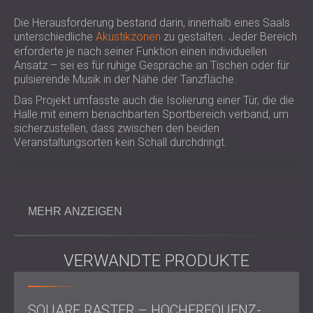
Die Herausforderung bestand darin, innerhalb eines Saals
unterschiedliche
Akustikzonen
zu gestalten. Jeder Bereich
erforderte je nach seiner Funktion einen individuellen
Ansatz – sei es für ruhige Gespräche an Tischen oder für
pulsierende Musik in der Nähe der Tanzfläche.
Das Projekt umfasste auch die Isolierung einer Tür, die die
Halle mit einem benachbarten Sportbereich verband, um
sicherzustellen, dass zwischen den beiden
Veranstaltungsorten kein Schall durchdringt.
Arbeitsumfang
MEHR ANZEIGEN
Akustische Zonierung der Multifunktionshalle nach
Nutzungszweck
VERWANDTE PRODUKTE
Produktauswahl für Sprachverständlichkeit und
Musikklarheit in verschiedenen Bereichen
Materialkombinationen für vielfältige akustische
Funktionen
SQUARE RASTER – HOCHFREQUENZ-