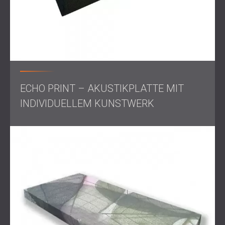
soll.
Der Ansatz von DECIBEL im LULIN PLAZA zeigt, wie
akustische Zonierung und adaptiver Materialeinsatz einen
einzelnen Raum in eine vielseitige und leistungsstarke
Veranstaltungsumgebung verwandeln können.
Nehmen Sie Kontakt mit uns auf,
wenn Ihr Raum eine
fachmännische Akustik benötigt!
ECHO PRINT – AKUSTIKPLATTE MIT
INDIVIDUELLEM KUNSTWERK