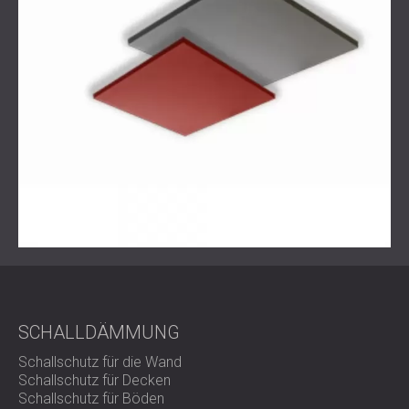
SCHALLDÄMMUNG
Schallschutz für die Wand
Schallschutz für Decken
Schallschutz für Böden