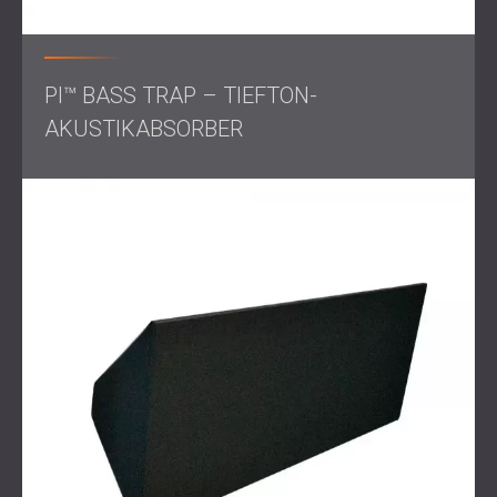
Nach der Behandlung durchgeführte
Messungen
bestätigten die hervorragende akustische Leistung im
PI™ BASS TRAP – TIEFTON-
gesamten Raum. Der Saal bietet nun eine optimierte
Klangumgebung für ein breites Spektrum an
AKUSTIKABSORBER
Veranstaltungen, von formellen Zusammenkünften bis hin
zu ausgelassenen Feiern. Dabei wird Klarheit, Komfort und
akustische Ausgewogenheit für jeden Anlass
gewährleistet.
Warum sind multifunktionale
Veranstaltungsorte schwer zu
behandeln
Multifunktionale Veranstaltungsorte stellen besondere
akustische Herausforderungen dar. Eine Einheitslösung
funktioniert selten, wenn in einem Raum alles von ruhigen
Meetings bis hin zu energiegeladenen Partys stattfinden