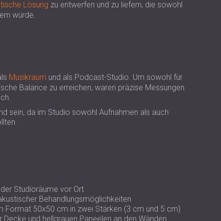
USA | US
tische Lösung
zu entwerfen und zu liefern, die sowohl
ern würde.
SOUTH AFRICA | ZA
als
Musikraum
und als Podcast-Studio. Um sowohl für
tische Balance zu erreichen, waren präzise Messungen
ich.
d sein, da im Studio sowohl Aufnahmen als auch
llten.
der Studioräume vor Ort
akustischer Behandlungsmöglichkeiten
im Format 50x50 cm in zwei Stärken (3 cm und 5 cm)
r Decke und hellgrauen Paneelen an den Wänden