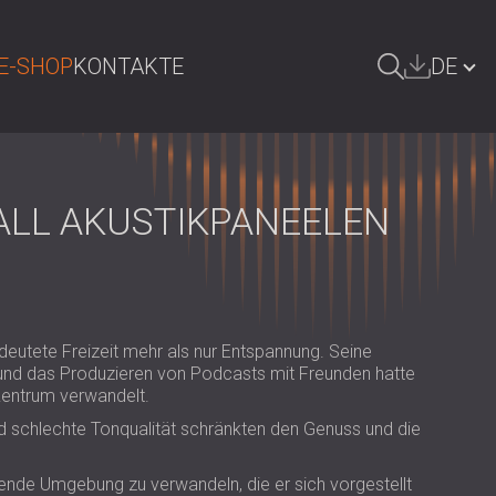
E-SHOP
KONTAKTE
DE
UCHE
БЪЛГАРИЯ | BG
GREAT BRITAIN | GB
ALL AKUSTIKPANEELEN
ÖSTERREICH | AT
SRBIJA | RS
ROMÂNIA | RO
eutete Freizeit mehr als nur Entspannung. Seine
POLAND | PL
und das Produzieren von Podcasts mit Freunden hatte
Zentrum verwandelt.
FINLAND | FI
d schlechte Tonqualität schränkten den Genuss und die
РОССИЯ | RU
erende Umgebung zu verwandeln, die er sich vorgestellt