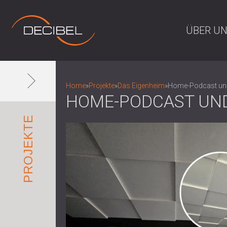
ÜBER U
Home
»
Projekte
»
Das Eigenheim
»
Home-Podcast und 
HOME-PODCAST UND
PROJEKTE