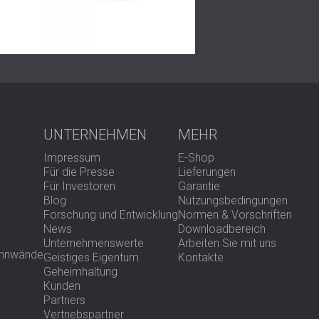
Aufnahmesitzungen als auch für Treffen mit
Kontaktieren Sie uns
für eine professionelle
UNTERNEHMEN
MEHR
Impressum
E-Shop
Für die Presse
Lieferungen
Für Investoren
Garantie
Blog
Nutzungsbedingungen
Forschung und Entwicklung
Normen & Vorschriften
News
Downloadbereich
Unternehmenswerte
Arbeiten Sie mit uns
rennwände
Geistiges Eigentum
Kontakte
Geheimhaltung
Kunden
Partners
Vertriebspartner