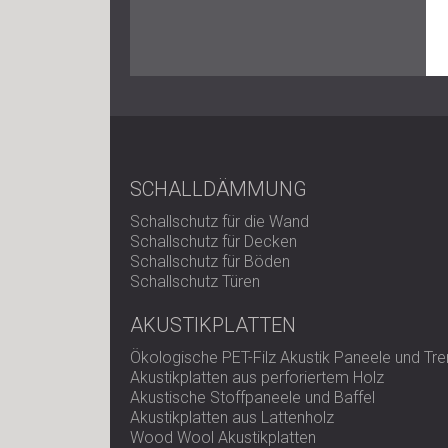
SCHALLDÄMMUNG
Schallschutz für die Wand
Schallschutz für Decken
Schallschutz für Böden
Schallschutz Türen
AKUSTIKPLATTEN
Ökologische PET-Filz Akustik Paneele und T
Akustikplatten aus perforiertem Holz
Akustische Stoffpaneele und Baffel
Akustikplatten aus Lattenholz
Wood Wool Akustikplatten