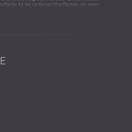
erfläche für die restlichen Oberflächen, um einen
len
en in zwei Stärken entstand eine dreidimensionale
stärkte und gleichzeitig den Frequenzabsorptionsbereich
E
n sich harmonisch in das Innenraumkonzept ein, während
ete und dem Studio eine moderne, minimalistische
Nachhall und Echo wurden eliminiert, Sprache und Musik
r Raum sah genauso gut aus, wie er klang.
udio regelmäßig sowohl für persönliche