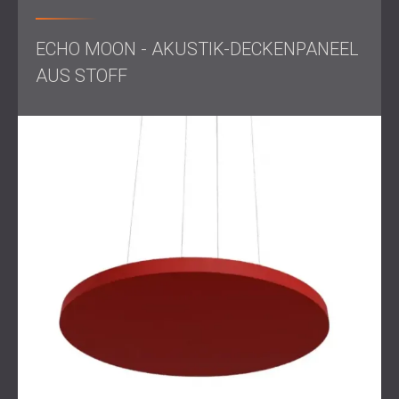
mit Rillen, lackiert in einer vom Kunden gewünschten RAL-
Farbe, sorgen für zusätzliche Schalldämmung und
optische Attraktivität.
ECHO MOON - AKUSTIK-DECKENPANEEL
Unser Team hat alle Designs vor Produktionsbeginn auf
AUS STOFF
ihre Wirksamkeit getestet, um die bestmögliche
akustische Leistung sicherzustellen.
Verwendete Produkte
Echo Moon Baffles: Wirksam zur Reduzierung des
Nachhalls in offenen Räumen.
Benutzerdefinierte GLL-Paneele: 3D-förmige Paneele
für die Wandmontage.
Benutzerdefinierte
Filzplatten
: Geometrische Designs
mit Rillen, lackiert in benutzerdefinierten RAL-Farben,
die vom Kunden angegeben werden.
Ergebnis
Die Installation wurde innerhalb eines Tages effizient