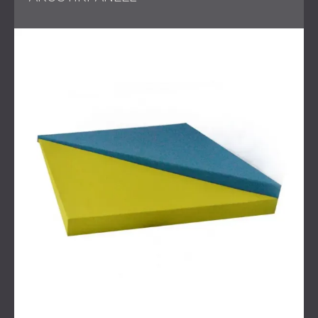
Akustik der Gemeinschaftsräume des Büros effektiv
steuert.
Das Projekt erforderte eine präzise Anpassung der
Paneelgrößen, -formen und -farben, um den ästhetischen
und akustischen Anforderungen des Raums gerecht zu
werden.
Lösung
Um dieser Herausforderung zu begegnen, haben wir
verschiedene akustische Lösungen eingesetzt.
Zunächst installierten wir Echo Moon-Schalldämpfer, um
den Schall in allen offenen Bereichen zu regulieren. An
ausgewählten Wänden wurden kleinere, 3D-geformte GLL-
Sonderplatten eingesetzt, um die Schallabsorption zu
verbessern.
Wir haben die Akustiklösung zusätzlich mit unseren
Filzpaneelen ergänzt. Individuelle geometrische Designs