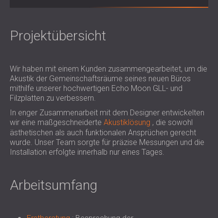
SCHALLSCHUTZ UND AKUSTIK FÜR
POLAND (PL)
HALLEN
FINLAND (FI)
SCHALLDÄMMUNG UND
РОССИЯ (RU)
Projektübersicht
AKUSTIKLÖSUNGEN FÜR
USA (US)
SOUTH AFRICA (ZA)
EINZELHANDELSFLÄCHEN
Wir haben mit einem Kunden zusammengearbeitet, um die
SCHALLSCHUTZ UND AKUSTIK FÜR
Akustik der Gemeinschaftsräume seines neuen Büros
BILDUNGSEINRICHTUNGEN
mithilfe unserer hochwertigen Echo Moon GLL- und
SCHALLSCHUTZ UND AKUSTIK FÜR
Filzplatten zu verbessern.
GESUNDHEITSEINRICHTUNGE
In enger Zusammenarbeit mit dem Designer entwickelten
SCHALLSCHUTZ UND
wir eine maßgeschneiderte
Akustiklösung
, die sowohl
AKUSTIKLÖSUNGEN FÜR DEN
ästhetischen als auch funktionalen Ansprüchen gerecht
wurde. Unser Team sorgte für präzise Messungen und die
AUDIOLOGIEBEREICH
Installation erfolgte innerhalb nur eines Tages.
SCHALLDÄMMUNG UND
AKUSTIKLÖSUNGEN FÜR
RECHENZENTREN
Arbeitsumfang