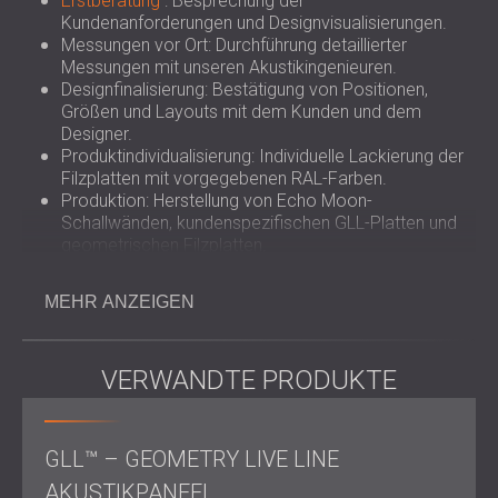
Erstberatung
: Besprechung der
Kundenanforderungen und Designvisualisierungen.
Messungen vor Ort: Durchführung detaillierter
Messungen mit unseren Akustikingenieuren.
Designfinalisierung: Bestätigung von Positionen,
Größen und Layouts mit dem Kunden und dem
Designer.
Produktindividualisierung: Individuelle Lackierung der
Filzplatten mit vorgegebenen RAL-Farben.
Produktion: Herstellung von Echo Moon-
Schallwänden, kundenspezifischen GLL-Platten und
geometrischen Filzplatten.
Installation: Abschluss einer eintägigen Installation
aller Akustikplatten.
MEHR ANZEIGEN
Herausforderung
VERWANDTE PRODUKTE
Die größte Herausforderung bestand darin, eine akustische
GLL™ – GEOMETRY LIVE LINE
Lösung zu entwickeln, die sich nahtlos in die
Visualisierungen des Designers einfügt und gleichzeitig die
AKUSTIKPANEEL