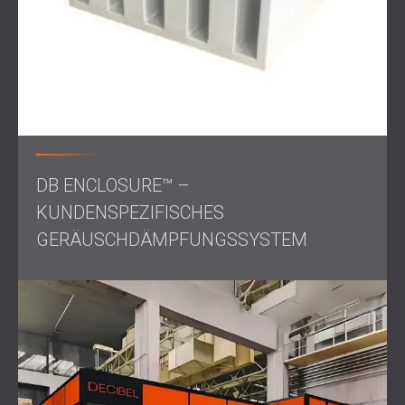
Durch die Umsetzung geeigneter Schallschutzmaßnahmen
können Unternehmen wie Steyr-Werner die Vorschriften
einhalten und gleichzeitig ein besseres Arbeitsumfeld
schaffen.
Kontaktieren Sie uns
für professionellen Schallschutz!
DB ENCLOSURE™ –
KUNDENSPEZIFISCHES
GERÄUSCHDÄMPFUNGSSYSTEM