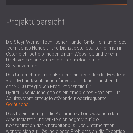
SCHALLSCHUTZ UND AKUSTIK FÜR
POLAND (PL)
HALLEN
FINLAND (FI)
SCHALLDÄMMUNG UND
РОССИЯ (RU)
Projektübersicht
AKUSTIKLÖSUNGEN FÜR
USA (US)
SOUTH AFRICA (ZA)
EINZELHANDELSFLÄCHEN
Die Steyr-Werner Technischer Handel GmbH, ein führendes
SCHALLSCHUTZ UND AKUSTIK FÜR
technisches Handels- und Dienstleistungsunternehmen in
BILDUNGSEINRICHTUNGEN
Österreich, betreibt neben einem Webshop und einem
SCHALLSCHUTZ UND AKUSTIK FÜR
Direktvertriebsnetz mehrere Technologie- und
GESUNDHEITSEINRICHTUNGE
Servicezentren.
SCHALLSCHUTZ UND
Das Unternehmen ist außerdem ein bedeutender Hersteller
AKUSTIKLÖSUNGEN FÜR DEN
von Hydraulikschläuchen für verschiedene Branchen. In
der 2.000 m² großen Produktionshalle für
AUDIOLOGIEBEREICH
Hydraulikschläuche gab es ein erhebliches Problem: Ein
SCHALLDÄMMUNG UND
Abluftsystem erzeugte störende niederfrequente
AKUSTIKLÖSUNGEN FÜR
Geräusche
.
RECHENZENTREN
Dies beeinträchtigte die Kommunikation zwischen den
Arbeitsplätzen und wirkte sich negativ auf die
Konzentration der Mitarbeiter aus. Das Unternehmen
wandte sich zur Lösung dieses Problems an die Expertise