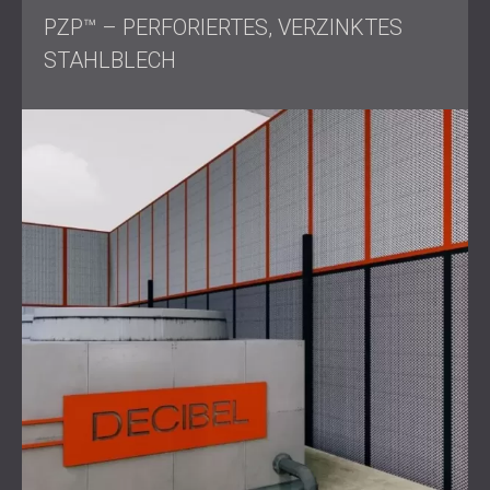
der Produktionsprozesse gewährleistet wurde.
PZP™ – PERFORIERTES, VERZINKTES
Um die Kühlung der Maschine zu gewährleisten und
STAHLBLECH
Betriebsunterbrechungen zu vermeiden, wurden zwei
Lüfter eingebaut.
Ergebnisse
Die Installation reduzierte den Lärmpegel um mehr als 12
% und übertraf damit die Erwartungen. Die Mitarbeiter von
Steyr-Werner bemerkten bereits vor Projektabschluss eine
deutliche Verbesserung ihrer Kommunikation und
Konzentration und zeigten sich mit den unmittelbaren
Ergebnissen zufrieden.
Durch das Projekt wurde die Arbeitsumgebung für die
Mitarbeiter erfolgreich verbessert und die Produktivität
gesteigert.