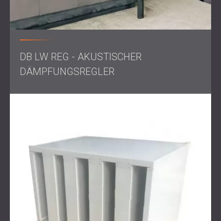
Schalldämmung in industriellen
Umgebungen
In Industrieumgebungen wie Produktionshallen entsteht
DB LW REG - AKUSTISCHER
häufig
Maschinenlärm,
der das Wohlbefinden und die
DÄMPFUNGSREGLER
Produktivität der Mitarbeiter beeinträchtigen kann.
Übermäßiger Lärm kann oft zu gesundheitlichen
Problemen führen, weshalb Schalldämmung zur
Verbesserung von Sicherheit und Effizienz unerlässlich ist.
Durch die Reduzierung störender Geräusche können
Unternehmen sicherstellen, dass ihre Mitarbeiter
konzentriert bleiben und die Kommunikation zwischen den
Teammitgliedern reibungslos verläuft.
Darüber hinaus muss die Schalldämmung in industriellen
Umgebungen den EU-Richtlinien zur Gesundheit und
Sicherheit der Arbeitnehmer entsprechen, wie etwa der
Richtlinie 2003/10/EG, die Mindestanforderungen für
Gesundheit und Sicherheit in Bezug auf Lärmbelastung am
Arbeitsplatz festlegt.