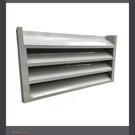
Standortanalyse und Diagnose von Soundproblemen
Entwurf und Installation eines kundenspezifischen
geräuschreduzierenden Gehäuses
Einbau von zwei Kühllüftern für Systemeffizienz
Anpassungen an Lichtleisten und Lüftungsrohre
Einsatz von Lochblechen und einer Revisionstür
Lösung
DECIBEL hat ein spezielles Gehäuse aus
perforierten Metallplatten
entwickelt, um das
Luftabsaugsystem einzuschließen und so eine
Geräuschabsorption bei gleichzeitiger Aufrechterhaltung
des Luftstroms zu ermöglichen.
Das Gehäuse verfügte über Aussparungen für die
vorhandene Beleuchtungs- und Belüftungsinfrastruktur,
wodurch eine nahtlose Integration ohne Unterbrechung