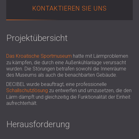
SCHALLSCHUTZ UND AKUSTIK FÜR
POLAND (PL)
KONTAKTIEREN SIE UNS
HALLEN
FINLAND (FI)
SCHALLDÄMMUNG UND
РОССИЯ (RU)
AKUSTIKLÖSUNGEN FÜR
USA (US)
Projektübersicht
SOUTH AFRICA (ZA)
EINZELHANDELSFLÄCHEN
SCHALLSCHUTZ UND AKUSTIK FÜR
BILDUNGSEINRICHTUNGEN
Das Kroatische Sportmuseum
hatte mit Lärmproblemen
SCHALLSCHUTZ UND AKUSTIK FÜR
zu kämpfen, die durch eine Außenkühlanlage verursacht
GESUNDHEITSEINRICHTUNGE
wurden. Die Störungen betrafen sowohl die Innenräume
des Museums als auch die benachbarten Gebäude.
SCHALLSCHUTZ UND
AKUSTIKLÖSUNGEN FÜR DEN
DECIBEL wurde beauftragt, eine professionelle
Schallschutzlösung
zu entwerfen und umzusetzen, die den
AUDIOLOGIEBEREICH
Lärm dämpft und gleichzeitig die Funktionalität der Einheit
SCHALLDÄMMUNG UND
aufrechterhält.
AKUSTIKLÖSUNGEN FÜR
RECHENZENTREN
Herausforderung