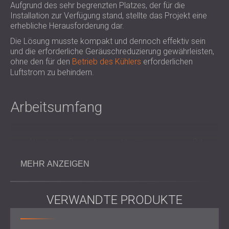
Aufgrund des sehr begrenzten Platzes, der für die
Installation zur Verfügung stand, stellte das Projekt eine
erhebliche Herausforderung dar.
Die Lösung musste kompakt und dennoch effektiv sein
und die erforderliche Geräuschreduzierung gewährleisten,
ohne den für den
Betrieb des Kühlers
erforderlichen
Luftstrom zu behindern.
Arbeitsumfang
Akustische Beurteilung und Lärmmessung vor Ort
Kundenspezifisches Design einer Schallschutzkabine,
angepasst an beengte Platzverhältnisse
MEHR ANZEIGEN
Integration von Lamellen an jeder Seite und am Dach
zur Aufrechterhaltung des Luftstroms
Herstellung und Installation
von PZP-Akustikplatten
VERWANDTE PRODUKTE
und -Lamellen
Präzise Montage für minimale Störungen und
maximale Effizienz