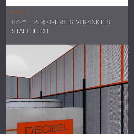
Durch die Installation konnte der Lärm der
Außenkühleinheit erfolgreich reduziert und so sowohl für
das Kroatische Sportmuseum als auch für seine Nachbarn
PZP™ – PERFORIERTES, VERZINKTES
der akustische Komfort wiederhergestellt werden.
STAHLBLECH
Die Kombination aus PZP-Platten und Lamellen sorgte für
ein ausgewogenes Verhältnis zwischen effektiver
Schalldämmung und zuverlässiger Luftzirkulation und
bewies damit erneut die Fähigkeit von DECIBEL, auch
unter schwierigen Bedingungen maßgeschneiderte
Lösungen zu entwickeln.
Kontaktieren Sie uns
für professionellen Lärmschutz!