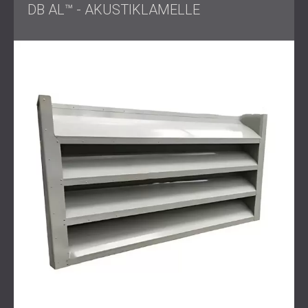
DB AL™ - AKUSTIKLAMELLE
Lösung
DECIBEL hat ein maßgeschneidertes Gehäuse mit PZP-
Akustikplatten zur Schalldämmung konstruiert, kombiniert
mit strategisch an allen Seiten und auf dem Dach
platzierten Lamellen.
Durch diese Konstruktion wurde die notwendige Belüftung
für den Kühler sichergestellt und gleichzeitig verhindert,
dass sich der Lärm im Museum oder in den umliegenden
Bereichen ausbreitete.
Das Gehäuse wurde sorgfältig an die engen räumlichen
Gegebenheiten angepasst und demonstriert die Flexibilität
des technischen Ansatzes von DECIBEL.
Ergebnis