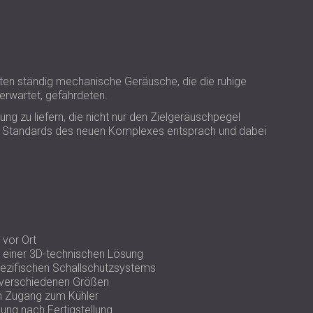
USA | US
SOUTH AFRICA | ZA
ten ständig mechanische Geräusche, die die ruhige
erwartet, gefährdeten.
ng zu liefern, die nicht nur den Zielgeräuschpegel
en Standards des neuen Komplexes entsprach und dabei
vor Ort
 einer 3D-technischen Lösung
pezifischen Schallschutzsystems
 verschiedenen Größen
den Zugang zum Kühler
ng nach Fertigstellung