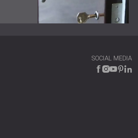
gen abgeschlossen, vier Tage früher als geplant. Die
nen Wert von 56 dB, was die Erwartungen des Kunden
vollständig löste. Dieses erfolgreiche Ergebnis stärkte
t Marriott weiter.
llen, dass mechanische Systeme wie Kälte- und
leiben. Dieses Projekt zeigt, wie durchdachte
en Schallgrenzwerte einhält, sondern auch das
Hotellerie bedeutet Stille Service.
SOCIAL MEDIA
hallschutzlösungen zu entdecken, die den höchsten
 Kompromisse bei Ästhetik oder Funktionalität