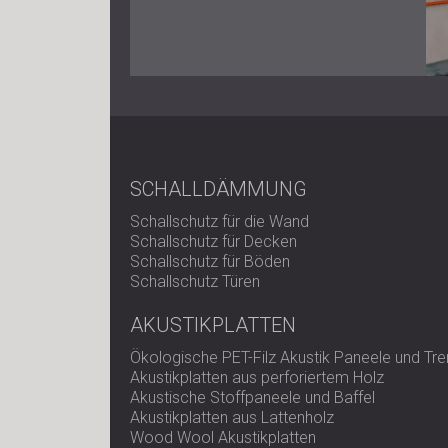
SCHALLDÄMMUNG
Schallschutz für die Wand
Schallschutz für Decken
Schallschutz für Böden
Schallschutz Türen
AKUSTIKPLATTEN
Ökologische PET-Filz Akustik Paneele und T
Akustikplatten aus perforiertem Holz
Akustische Stoffpaneele und Baffel
Akustikplatten aus Lattenholz
Wood Wool Akustikplatten