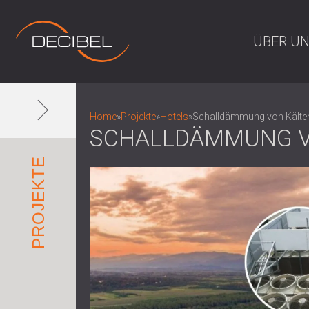
ÜBER U
Home
»
Projekte
»
Hotels
»
Schalldämmung von Kältem
SCHALLDÄMMUNG V
PROJEKTE