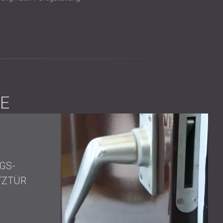
oppelseitig)
E
uktur vor, die die Kühler mit schallabsorbierenden
ierte PZP-Platten verwendete, die auf maximale
hen mit unterschiedlichen Lochdurchmessern konnte ein
 Für eine praktische Wartung wurde eine spezielle
GS-
die Schalldämmung zu beeinträchtigen.
TZTÜR