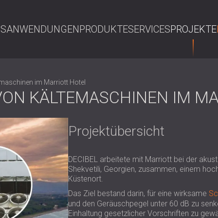
NS
ANWENDUNGEN
PRODUKTE
SERVICES
PROJEKTE
S
aschinen im Marriott Hotel
ON KÄLTEMASCHINEN IM MA
Projektübersicht
DECIBEL arbeitete mit Marriott bei der akus
Shekvetili, Georgien, zusammen, einem hoc
Küstenort.
Das Ziel bestand darin, für eine wirksame
Sc
und den Geräuschpegel unter 60 dB zu senk
Einhaltung gesetzlicher Vorschriften zu gewä