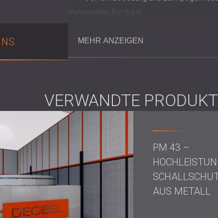
Verwendete Produkte
Schallabsorbierende Barrieren
Perforierte PZP-Platten (einseitig und d
UNS
MEHR ANZEIGEN
Schalldichte Tür
Lösung
VERWANDTE PRODUKT
Die Ingenieure von DECIBEL schlugen eine Str
Metallbarrieren umschloss und dabei perfor
Effizienz ausgelegt waren.
Durch die Verwendung perforierter Oberfläc
PM 43 –
breites Frequenzspektrum abgedeckt werden.
HOCHLEISTUN
Zugangstür in die Barriere integriert, ohne 
SCHALLSCHU
AUS METALL
Ergebnis