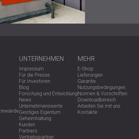
Die Installation wurde in weniger als drei Ta
endgültigen Geräuschmessungen ergaben ei
übertraf und die akustische Herausforderung 
die laufende Zusammenarbeit von DECIBEL mi
Hotels mit Luxusstandard müssen sicherste
Klimageräte für Gäste akustisch unsichtbar b
Akustiktechnik nicht nur die vorgeschrieben
Gesamterlebnis der Gäste verbessert. In der 
UNTERNEHMEN
MEHR
Nehmen Sie Kontakt
mit DECIBEL auf, um Sc
Standards der Hotellerie entsprechen, ohne
Impressum
E-Shop
einzugehen.
Für die Presse
Lieferungen
Für Investoren
Garantie
Blog
Nutzungsbedingungen
Forschung und Entwicklung
Normen & Vorschriften
News
Downloadbereich
Unternehmenswerte
Arbeiten Sie mit uns
rennwände
Geistiges Eigentum
Kontakte
Geheimhaltung
Kunden
Partners
Vertriebspartner