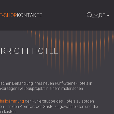
E-SHOP
KONTAKTE
DE
UCHE
БЪЛГАРИЯ | BG
GREAT BRITAIN | GB
RRIOTT HOTEL
ÖSTERREICH | AT
SRBIJA | RS
ROMÂNIA | RO
tischen Behandlung ihres neuen Fünf-Sterne-Hotels in
POLAND | PL
hkarätigen Neubauprojekt in einem malerischen
FINLAND | FI
halldämmung
der Kühlergruppe des Hotels zu sorgen
РОССИЯ | RU
en, um den Komfort der Gäste zu gewährleisten und die
hrleisten.