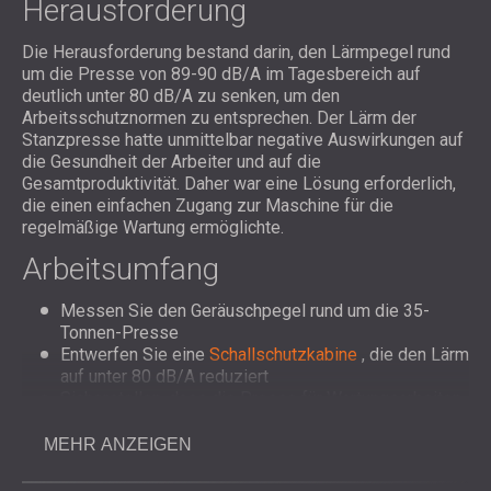
Herausforderung
Die Herausforderung bestand darin, den Lärmpegel rund
um die Presse von 89-90 dB/A im Tagesbereich auf
deutlich unter 80 dB/A zu senken, um den
Arbeitsschutznormen zu entsprechen. Der Lärm der
Stanzpresse hatte unmittelbar negative Auswirkungen auf
die Gesundheit der Arbeiter und auf die
Gesamtproduktivität. Daher war eine Lösung erforderlich,
die einen einfachen Zugang zur Maschine für die
regelmäßige Wartung ermöglichte.
Arbeitsumfang
Messen Sie den Geräuschpegel rund um die 35-
Tonnen-Presse
Entwerfen Sie eine
Schallschutzkabine
, die den Lärm
auf unter 80 dB/A reduziert
Sicherstellen, dass die Presse für Wartungsarbeiten
zugänglich bleibt
Installieren Sie das Gehäuse unter extremen
MEHR ANZEIGEN
Fabrikbedingungen