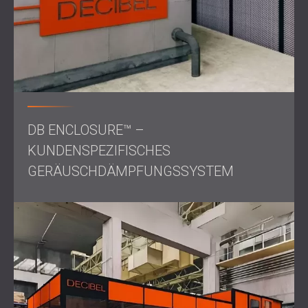
Ergebnisse
Nach der Installation durchgeführte Lärmmessungen
bestätigten, dass der Geräuschpegel rund um die
Stanzmaschine auf unter 80 dB/A gesenkt wurde, womit
das gewünschte Ziel erreicht wurde. Die Arbeiter spürten
die positive Wirkung sofort und berichteten von
verbesserter Konzentration und einem höheren
Wohlbefinden. Die Werksleitung stellte außerdem einen
DB ENCLOSURE™ –
deutlichen Rückgang von Produktionsfehlern fest. Diese
Ergebnisse waren so erfolgreich, dass Miba Steeltec
KUNDENSPEZIFISCHES
DECIBEL beauftragte, ein weiteres Lärmproblem in einem
GERÄUSCHDÄMPFUNGSSYSTEM
benachbarten Produktionsbereich zu lösen.
Bedeutung der Schalldämmung in
Fertigungsanlagen
In Fertigungsumgebungen kann übermäßiger Lärm zu
geringerer Produktivität, höheren Fehlerquoten und
erhöhten Gesundheitsrisiken für die Arbeitnehmer führen.
Die EU-Arbeitsplatzsicherheitsvorschriften, einschließlich
der
EU-Lärmrichtlinie (2003/10/EG)
, schreiben