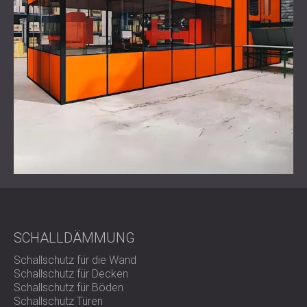
Lärmschutzmaßnahmen vor, um Arbeitnehmer vor
langfristigen Hörschäden zu schützen.
Effektive Schallschutzlösungen wie die
kundenspezifischen Gehäuse von DECIBEL erfüllen nicht
nur die gesetzlichen Anforderungen, sondern schaffen
auch gesündere, produktivere Arbeitsumgebungen und
helfen Unternehmen wie Miba, hohe Betriebsstandards
aufrechtzuerhalten.
SCHALLDÄMMUNG
Schallschutz für die Wand
Schallschutz für Decken
Schallschutz für Böden
Schallschutz Türen