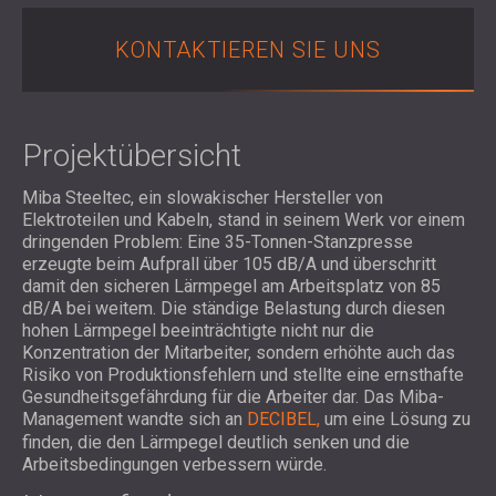
SCHALLSCHUTZ UND AKUSTIK FÜR
POLAND (PL)
HALLEN
FINLAND (FI)
KONTAKTIEREN SIE UNS
SCHALLDÄMMUNG UND
РОССИЯ (RU)
AKUSTIKLÖSUNGEN FÜR
USA (US)
SOUTH AFRICA (ZA)
EINZELHANDELSFLÄCHEN
Projektübersicht
SCHALLSCHUTZ UND AKUSTIK FÜR
BILDUNGSEINRICHTUNGEN
Miba Steeltec, ein slowakischer Hersteller von
SCHALLSCHUTZ UND AKUSTIK FÜR
Elektroteilen und Kabeln, stand in seinem Werk vor einem
dringenden Problem: Eine 35-Tonnen-Stanzpresse
GESUNDHEITSEINRICHTUNGE
erzeugte beim Aufprall über 105 dB/A und überschritt
SCHALLSCHUTZ UND
damit den sicheren Lärmpegel am Arbeitsplatz von 85
AKUSTIKLÖSUNGEN FÜR DEN
dB/A bei weitem. Die ständige Belastung durch diesen
AUDIOLOGIEBEREICH
hohen Lärmpegel beeinträchtigte nicht nur die
Konzentration der Mitarbeiter, sondern erhöhte auch das
SCHALLDÄMMUNG UND
Risiko von Produktionsfehlern und stellte eine ernsthafte
AKUSTIKLÖSUNGEN FÜR
Gesundheitsgefährdung für die Arbeiter dar. Das Miba-
RECHENZENTREN
Management wandte sich an
DECIBEL,
um eine Lösung zu
finden, die den Lärmpegel deutlich senken und die
Arbeitsbedingungen verbessern würde.