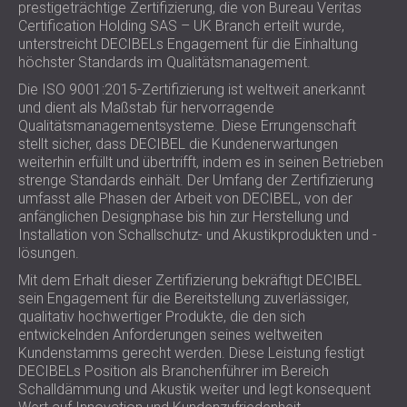
prestigeträchtige Zertifizierung, die von Bureau Veritas
SCHALLSCHUTZ UND AKUSTIK FÜR
POLAND (PL)
Certification Holding SAS – UK Branch erteilt wurde,
HALLEN
FINLAND (FI)
unterstreicht DECIBELs Engagement für die Einhaltung
SCHALLDÄMMUNG UND
РОССИЯ (RU)
höchster Standards im Qualitätsmanagement.
AKUSTIKLÖSUNGEN FÜR
USA (US)
Die ISO 9001:2015-Zertifizierung ist weltweit anerkannt
SOUTH AFRICA (ZA)
EINZELHANDELSFLÄCHEN
und dient als Maßstab für hervorragende
Qualitätsmanagementsysteme. Diese Errungenschaft
SCHALLSCHUTZ UND AKUSTIK FÜR
stellt sicher, dass DECIBEL die Kundenerwartungen
BILDUNGSEINRICHTUNGEN
weiterhin erfüllt und übertrifft, indem es in seinen Betrieben
SCHALLSCHUTZ UND AKUSTIK FÜR
strenge Standards einhält. Der Umfang der Zertifizierung
umfasst alle Phasen der Arbeit von DECIBEL, von der
GESUNDHEITSEINRICHTUNGE
anfänglichen Designphase bis hin zur Herstellung und
SCHALLSCHUTZ UND
Installation von Schallschutz- und Akustikprodukten und -
AKUSTIKLÖSUNGEN FÜR DEN
lösungen.
AUDIOLOGIEBEREICH
Mit dem Erhalt dieser Zertifizierung bekräftigt DECIBEL
SCHALLDÄMMUNG UND
sein Engagement für die Bereitstellung zuverlässiger,
AKUSTIKLÖSUNGEN FÜR
qualitativ hochwertiger Produkte, die den sich
entwickelnden Anforderungen seines weltweiten
RECHENZENTREN
Kundenstamms gerecht werden. Diese Leistung festigt
DECIBELs Position als Branchenführer im Bereich
Schalldämmung und Akustik weiter und legt konsequent