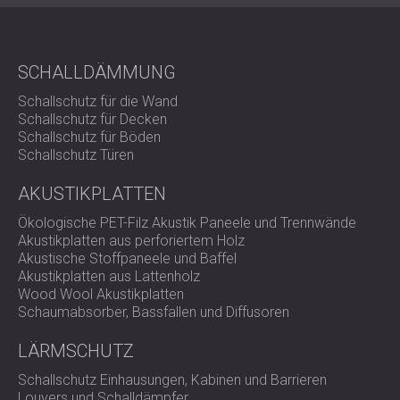
SCHALLSCHUTZ UND AKUSTIK FÜR
POLAND (PL)
HALLEN
FINLAND (FI)
SCHALLDÄMMUNG UND
РОССИЯ (RU)
SCHALLDÄMMUNG
AKUSTIKLÖSUNGEN FÜR
USA (US)
Schallschutz für die Wand
SOUTH AFRICA (ZA)
EINZELHANDELSFLÄCHEN
Schallschutz für Decken
SCHALLSCHUTZ UND AKUSTIK FÜR
Schallschutz für Böden
BILDUNGSEINRICHTUNGEN
Schallschutz Türen
SCHALLSCHUTZ UND AKUSTIK FÜR
AKUSTIKPLATTEN
GESUNDHEITSEINRICHTUNGE
SCHALLSCHUTZ UND
Ökologische PET-Filz Akustik Paneele und Trennwände
Akustikplatten aus perforiertem Holz
AKUSTIKLÖSUNGEN FÜR DEN
Akustische Stoffpaneele und Baffel
AUDIOLOGIEBEREICH
Akustikplatten aus Lattenholz
SCHALLDÄMMUNG UND
Wood Wool Akustikplatten
AKUSTIKLÖSUNGEN FÜR
Schaumabsorber, Bassfallen und Diffusoren
RECHENZENTREN
LÄRMSCHUTZ
Schallschutz Einhausungen, Kabinen und Barrieren
Louvers und Schalldämpfer