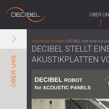
ÜBER U
Home
»
Über uns
»
News
»
DECIBEL stellt einen Karuss
DECIBEL STELLT EI
AKUSTIKPLATTEN V
ÜBER UNS