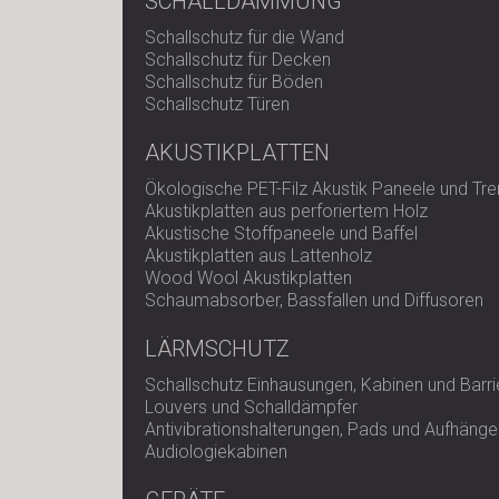
SCHALLDÄMMUNG
Schallschutz für die Wand
Schallschutz für Decken
Schallschutz für Böden
Schallschutz Türen
AKUSTIKPLATTEN
Ökologische PET-Filz Akustik Paneele und T
Akustikplatten aus perforiertem Holz
Akustische Stoffpaneele und Baffel
Akustikplatten aus Lattenholz
Wood Wool Akustikplatten
Schaumabsorber, Bassfallen und Diffusoren
LÄRMSCHUTZ
Schallschutz Einhausungen, Kabinen und Barri
Louvers und Schalldämpfer
Antivibrationshalterungen, Pads und Aufhänge
Audiologiekabinen