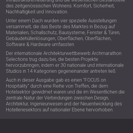
SCHALLSCHUTZ UND AKUSTIK FÜR
POLAND (PL)
des zeitgenössischen Wohnens: Komfort, Sicherheit,
Nachhaltigkeit und Innovation.
HALLEN
FINLAND (FI)
SCHALLDÄMMUNG UND
РОССИЯ (RU)
Unter einem Dach wurden vier spezielle Ausstellungen
versammelt, die das Beste des Marktes in Bezug auf
AKUSTIKLÖSUNGEN FÜR
USA (US)
Materialien, Schallschutz, Bausysteme, Fenster & Türen,
SOUTH AFRICA (ZA)
EINZELHANDELSFLÄCHEN
Gebäudehüllenlösungen, Oberflächen, Oberflächen,
SCHALLSCHUTZ UND AKUSTIK FÜR
Software & Hardware umfassten.
BILDUNGSEINRICHTUNGEN
Der internationale Architekturwettbewerb Archmarathon
SCHALLSCHUTZ UND AKUSTIK FÜR
Selections trug dazu bei, die besten Projekte
GESUNDHEITSEINRICHTUNGE
hervorzubringen, indem er 30 nationale und internationale
Studios in 14 Kategorien gegeneinander antreten ließ.
SCHALLSCHUTZ UND
Auch in dieser Ausgabe gab es einen "FOCUS on
AKUSTIKLÖSUNGEN FÜR DEN
Hospitality" durch eine Reihe von Treffen, die dem
AUDIOLOGIEBEREICH
Hotelsektor gewidmet waren und die im Wesentlichen die
SCHALLDÄMMUNG UND
zentrale Natur der Verbindungen zwischen Design,
AKUSTIKLÖSUNGEN FÜR
Architektur, Ingenieurwesen und der Neuentwicklung des
Hotelleriesektors auf nationaler Ebene hervorhoben.
RECHENZENTREN