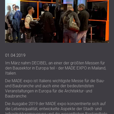
SCHAUMABSORBER, BASSFALLEN UND
BLOG
ANWENDUNGEN
DIFFUSOREN
FORSCHUNG UND ENTWICKLUNG
SCHALLSCHUTZ UND AKUSTIK FÜR
AKUSTIKPLATTEN UND
NEWS
WOHNGEBÄUDE
SCHALLABSORBIERENDE PLATTEN
SERVICES
VIDEO
SCHALLSCHUTZ UND AKUSTIK FÜR
AKUSTIK BERATUNG
REFERENZEN
INDUSTRIEGEBÄUDE
AKUSTISCHE SIMULATION
PROJEKTE
MITGLIEDSCHAFTEN
SCHALLSCHUTZ UND AKUSTIK FÜR
AKUSTIKTECHNIK
BÜROS
MESSUNGEN
KONTAKTE
SCHALLDÄMMUNG UND AKUSTIK VON
BAUÜBERWACHUNG
01.04.2019
MASCHINEN UND ANLAGEN
BAUAUSFÜHRUNG
Im März nahm DECIBEL an einer der größten Messen für
DOWNLOADBEREICH
SCHALLSCHUTZ UND AKUSTIK FÜR
den Bausektor in Europa teil - der MADE EXPO in Mailand,
PROFESSIONELLE STUDIOS
Italien.
SCHALLSCHUTZ UND AKUSTIK FÜR
DEUTSCHLAND (DE)
Die MADE expo ist Italiens wichtigste Messe für die Bau-
LABORE UND PRÜFEINRICHTUNGEN
und Baubranche und auch eine der bedeutendsten
БЪЛГАРИЯ (BG)
Veranstaltungen in Europa für die Architektur- und
SCHALLSCHUTZ UND AKUSTIK FÜR
GREAT BRITAIN (GB)
Baubranche.
SUCHE
RESTAURANTS UND CLUBS
ÖSTERREICH (AT)
Die Ausgabe 2019 der MADE expo konzentrierte sich auf
SCHALLSCHUTZ UND
SRBIJA (RS)
die Lebensqualität, entwickelte Aspekte der Stadt- und
AKUSTIKLÖSUNGEN FÜR HOTELS
ROMÂNIA (RO)
Infrastrukturerneuerung und die wesentlichen Bestandteile