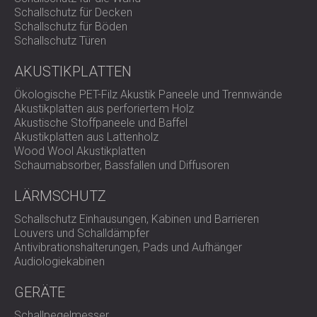
SCHALLSCHUTZ UND AKUSTIK FÜR
POLAND (PL)
Schallschutz für Decken
Schallschutz für Böden
HALLEN
FINLAND (FI)
Schallschutz Türen
SCHALLDÄMMUNG UND
РОССИЯ (RU)
AKUSTIKLÖSUNGEN FÜR
USA (US)
AKUSTIKPLATTEN
SOUTH AFRICA (ZA)
EINZELHANDELSFLÄCHEN
Ökologische PET-Filz Akustik Paneele und Trennwände
SCHALLSCHUTZ UND AKUSTIK FÜR
Akustikplatten aus perforiertem Holz
BILDUNGSEINRICHTUNGEN
Akustische Stoffpaneele und Baffel
SCHALLSCHUTZ UND AKUSTIK FÜR
Akustikplatten aus Lattenholz
Wood Wool Akustikplatten
GESUNDHEITSEINRICHTUNGE
Schaumabsorber, Bassfallen und Diffusoren
SCHALLSCHUTZ UND
AKUSTIKLÖSUNGEN FÜR DEN
LÄRMSCHUTZ
AUDIOLOGIEBEREICH
Schallschutz Einhausungen, Kabinen und Barrieren
SCHALLDÄMMUNG UND
Louvers und Schalldämpfer
AKUSTIKLÖSUNGEN FÜR
Antivibrationshalterungen, Pads und Aufhänger
Audiologiekabinen
RECHENZENTREN
GERÄTE
Schallpegelmesser