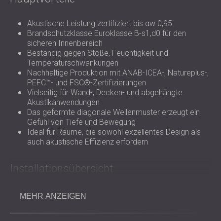
Akustische Leistung zertifiziert bis αw 0,95
Brandschutzklasse Euroklasse B-s1,d0 für den
sicheren Innenbereich
Beständig gegen Stöße, Feuchtigkeit und
Temperaturschwankungen
Nachhaltige Produktion mit ANAB-ICEA-, Natureplus-,
PEFC™- und FSC®-Zertifizierungen
Vielseitig für Wand-, Decken- und abgehängte
Akustikanwendungen
Das geformte diagonale Wellenmuster erzeugt ein
Gefühl von Tiefe und Bewegung
Ideal für Räume, die sowohl exzellentes Design als
auch akustische Effizienz erfordern
Installationsübersicht
Die Diagonal Waves-Paneele können mit Klebstoffen,
MEHR ANZEIGEN
mechanischen Befestigungselementen oder abgehängten
Deckensystemen direkt an Wänden oder Decken