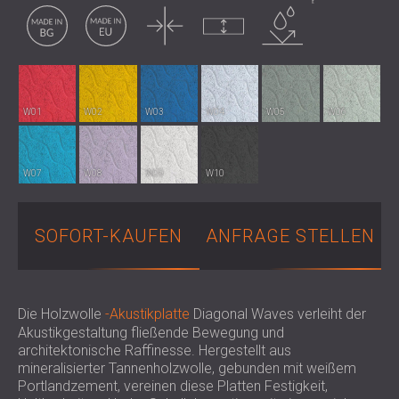
Made in Bulgaria
Made in EU
Dünn
Unkomprimiert
Wasserbeständigkeit
SCHALLSCHUTZ UND AKUSTIK FÜR
POLAND (PL)
HALLEN
FINLAND (FI)
SCHALLDÄMMUNG UND
РОССИЯ (RU)
AKUSTIKLÖSUNGEN FÜR
USA (US)
SOUTH AFRICA (ZA)
EINZELHANDELSFLÄCHEN
W01
W02
W03
W04
W05
W06
SCHALLSCHUTZ UND AKUSTIK FÜR
BILDUNGSEINRICHTUNGEN
SCHALLSCHUTZ UND AKUSTIK FÜR
W07
W08
W09
W10
GESUNDHEITSEINRICHTUNGE
SCHALLSCHUTZ UND
SOFORT-KAUFEN
ANFRAGE STELLEN
AKUSTIKLÖSUNGEN FÜR DEN
AUDIOLOGIEBEREICH
SCHALLDÄMMUNG UND
AKUSTIKLÖSUNGEN FÜR
Die Holzwolle
-Akustikplatte
Diagonal Waves verleiht der
RECHENZENTREN
Akustikgestaltung fließende Bewegung und
architektonische Raffinesse. Hergestellt aus
mineralisierter Tannenholzwolle, gebunden mit weißem
Portlandzement, vereinen diese Platten Festigkeit,