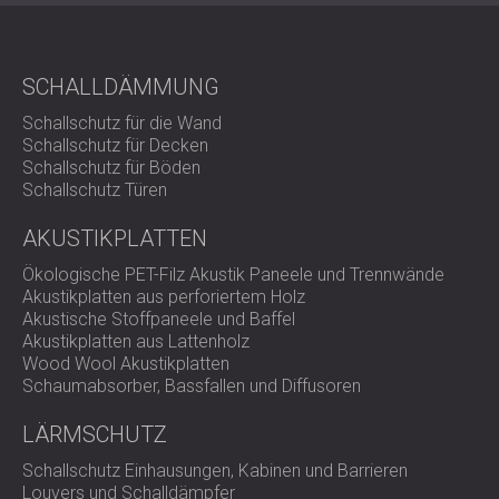
europäischen und US-amerikanischen Vorschriften.
Umfassende Zeitverlaufsdaten ermöglichen es den
Nutzern, Lärmspitzen im Laufe des Arbeitstages oder der
Arbeitswoche zu identifizieren.
SCHALLDÄMMUNG
Schallschutz für die Wand
Wichtigste Vorteile
Schallschutz für Decken
Schallschutz für Böden
Schallschutz Türen
Zertifiziert für den Betrieb in explosionsgefährdeten
und brennbaren Umgebungen
AKUSTIKPLATTEN
Entspricht den Eigensicherheitsnormen ATEX, IECEx,
EEx, FM, SIMTARS und UKEX.
Ökologische PET-Filz Akustik Paneele und Trennwände
Goldbeschichtetes Metallgehäuse für Inertheit und
Akustikplatten aus perforiertem Holz
Langlebigkeit unter rauen Bedingungen
Akustische Stoffpaneele und Baffel
Lässt sich über einen Lederclip-Riemen an der
Akustikplatten aus Lattenholz
Schulter befestigen für bequemen und sicheren Halt
Wood Wool Akustikplatten
Überwacht die Lärmbelastung der Arbeiter während
Schaumabsorber, Bassfallen und Diffusoren
eines gesamten Arbeitstages, einer Schicht oder
einer Woche.
LÄRMSCHUTZ
Das autarke, kabellose Design verhindert Störungen
und Manipulationen.
Schallschutz Einhausungen, Kabinen und Barrieren
Erfasst alle wesentlichen Parameter: LAeq, LEP,d, %
Louvers und Schalldämpfer