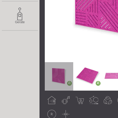
Geräte
Raumakustische
Luftschall
Bestseller
Anpassbar
Umweltfreundlich
G
Wirkung
Original
Dünn