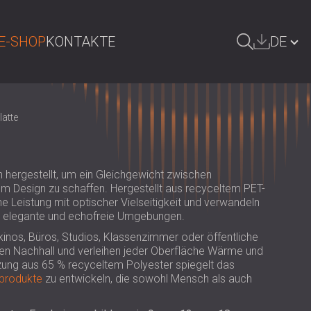
E-SHOP
KONTAKTE
DE
UCHE
БЪЛГАРИЯ | BG
atte
GREAT BRITAIN | GB
ÖSTERREICH | AT
hergestellt, um ein Gleichgewicht zwischen
SRBIJA | RS
em Design zu schaffen. Hergestellt aus recyceltem PET-
sche Leistung mit optischer Vielseitigkeit und verwandeln
ROMÂNIA | RO
, elegante und echofreie Umgebungen.
POLAND | PL
kinos, Büros, Studios, Klassenzimmer oder öffentliche
en Nachhall und verleihen jeder Oberfläche Wärme und
FINLAND | FI
zung aus 65 % recyceltem Polyester spiegelt das
kprodukte
zu entwickeln, die sowohl Mensch als auch
РОССИЯ | RU