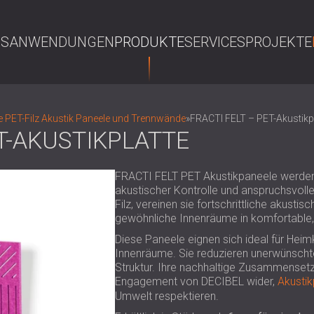
NS
ANWENDUNGEN
PRODUKTE
SERVICES
PROJEKTE
S
 PET-Filz Akustik Paneele und Trennwände
»
FRACTI FELT – PET-Akustikpl
ET-AKUSTIKPLATTE
FRACTI FELT PET Akustikpaneele werden 
akustischer Kontrolle und anspruchsvoll
Filz, vereinen sie fortschrittliche akusti
gewöhnliche Innenräume in komfortable
Diese Paneele eignen sich ideal für Heim
Innenräume. Sie reduzieren unerwünscht
Struktur. Ihre nachhaltige Zusammenset
Engagement von DECIBEL wider,
Akusti
Umwelt respektieren.