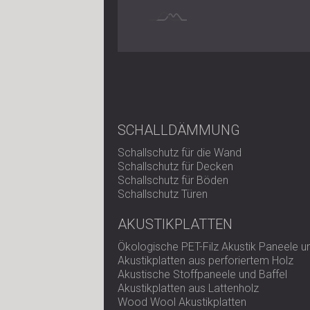
SCHALLDÄMMUNG
Schallschutz für die Wand
Schallschutz für Decken
Schallschutz für Böden
Schallschutz Türen
AKUSTIKPLATTEN
Ökologische PET-Filz Akustik Paneele 
Akustikplatten aus perforiertem Holz
Akustische Stoffpaneele und Baffel
Akustikplatten aus Lattenholz
Wood Wool Akustikplatten