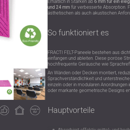
Erhältlich in Stärken ab
6 mm für ein ele
und 24 mm
für verbesserte Absorption. FR
ästhetischen als auch akustischen Anfo
So funktioniert es
FRACTI FELT-Paneele bestehen aus dicht 
einfangen und ableiten. Diese poröse Str
hochfrequente Geräusche wie Sprachref
An Wänden oder Decken montiert, reduzie
Sprachverständlichkeit und unterstreich
einzeln oder in modularen Anordnungen i
oder markante geometrische Designs en
arantiertes
Verwendung
Made in EU
Hauptvorteile
Ergebnis
im
Innenbereich
Absorbiert effektiv mittel- und hoc