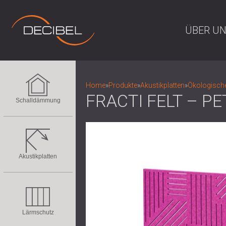
ÜBER U
Home
»
Produkte
»
Akustikplatten
»
Ökologische
FRACTI FELT – P
Schalldämmung
Akustikplatten
Lärmschutz