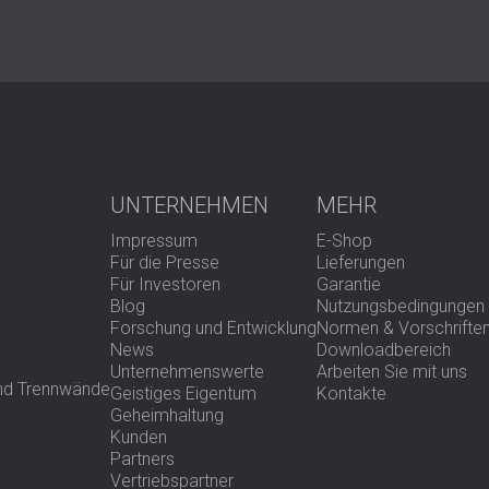
Material: 100 % Polyester (65 % rec
Abmessungen: 500 × 500 mm
Dicke: 6 / 9 / 12 / 18 / 24 mm
Brandschutzklasse: B–s1, d0
Farbe: Erhältlich in RAL-Farben
Am besten geeignet für
UNTERNEHMEN
MEHR
Heimkinos und Medienräume
Impressum
E-Shop
Büros und Besprechungsräume
Für die Presse
Lieferungen
Schulen, Universitäten und Biblioth
Für Investoren
Garantie
Restaurants und Gaststätten
Blog
Nutzungsbedingungen
Studios und Musikübungsräume
Forschung und Entwicklung
Normen & Vorschrifte
News
Downloadbereich
Unternehmenswerte
Arbeiten Sie mit uns
und Trennwände
Nachhaltige Stille triff
Geistiges Eigentum
Kontakte
Geheimhaltung
Kunden
Partners
FRACTI FELT bringt die Kunst des akust
Vertriebspartner