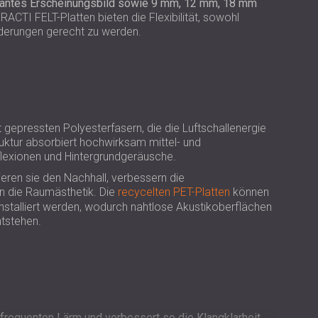
USA | US
gantes Erscheinungsbild sowie 9 mm, 12 mm, 18 mm
ACTI FELT-Platten bieten die Flexibilität, sowohl
SOUTH AFRICA | ZA
rderungen gerecht zu werden.
gepressten Polyesterfasern, die die Luftschallenergie
uktur absorbiert hochwirksam mittel- und
lexionen und Hintergrundgeräusche.
ren sie den Nachhall, verbessern die
en die Raumästhetik. Die
recycelten PET-Platten
können
nstalliert werden, wodurch nahtlose Akustikoberflächen
tstehen.
hfrequenten Lärm und verbessert so die Klangklarheit