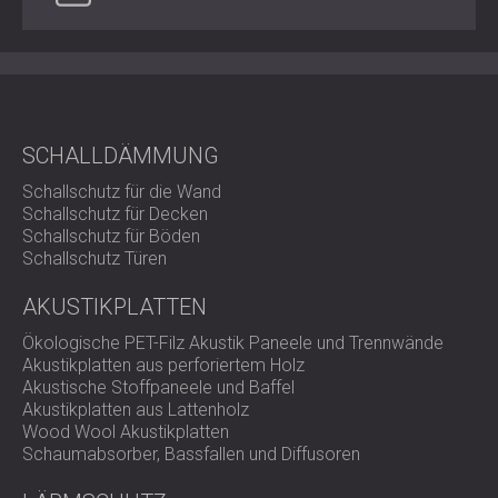
und praktische Lösung für Räume, in denen eine gute
Akustik wichtig ist.
Kontaktieren Sie DECIBEL,
um mehr über L FELT für Ihr
nächstes Projekt zu erfahren.
SCHALLDÄMMUNG
Schallschutz für die Wand
Schallschutz für Decken
Schallschutz für Böden
Schallschutz Türen
AKUSTIKPLATTEN
Ökologische PET-Filz Akustik Paneele und Trennwände
Akustikplatten aus perforiertem Holz
Akustische Stoffpaneele und Baffel
Akustikplatten aus Lattenholz
Wood Wool Akustikplatten
Schaumabsorber, Bassfallen und Diffusoren