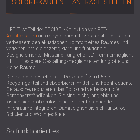
SOFORT-KAUFEN
ANFRAGE STELLEN
SCHALLSCHUTZ UND AKUSTIK FÜR
POLAND (PL)
HALLEN
FINLAND (FI)
SCHALLDÄMMUNG UND
РОССИЯ (RU)
AKUSTIKLÖSUNGEN FÜR
USA (US)
L FELT ist Teil der DECIBEL-Kollektion von PET-
Akustikplatten
aus recycelbarem Filzmaterial. Die Platten
SOUTH AFRICA (ZA)
EINZELHANDELSFLÄCHEN
verbessern den akustischen Komfort eines Raumes und
SCHALLSCHUTZ UND AKUSTIK FÜR
verleihen ihm gleichzeitig klare und funktionale
BILDUNGSEINRICHTUNGEN
Designelemente. Mit seiner länglichen „L“-Form ermöglicht
SCHALLSCHUTZ UND AKUSTIK FÜR
L FELT flexiblere Gestaltungsmöglichkeiten für große und
kleine Räume.
GESUNDHEITSEINRICHTUNGE
SCHALLSCHUTZ UND
Die Paneele bestehen aus Polyesterfilz mit 65 %
Recyclinganteil und absorbieren mittel- und hochfrequente
AKUSTIKLÖSUNGEN FÜR DEN
Geräusche, reduzieren das Echo und verbessern die
AUDIOLOGIEBEREICH
Sprachverständlichkeit. Sie sind leicht, langlebig und
SCHALLDÄMMUNG UND
lassen sich problemlos in neue oder bestehende
Innenräume integrieren. Damit eignen sie sich für Büros,
AKUSTIKLÖSUNGEN FÜR
Schulen und Wohngebäude.
RECHENZENTREN
So funktioniert es