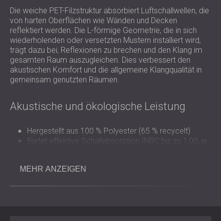
Die weiche PET-Filzstruktur absorbiert Luftschallwellen, die
von harten Oberflächen wie Wänden und Decken
reflektiert werden. Die L-förmige Geometrie, die in sich
wiederholenden oder versetzten Mustern installiert wird,
trägt dazu bei, Reflexionen zu brechen und den Klang im
gesamten Raum auszugleichen. Dies verbessert den
akustischen Komfort und die allgemeine Klangqualität in
gemeinsam genutzten Räumen.
Akustische und ökologische Leistung
Hergestellt aus 100 % Polyester (65 % recycelt)
Bietet effektive Schallabsorption (NRC bis zu 1,00, je
nach Konfiguration)
Brandschutzklasse: B–s1, d0 (EN 13501-1)
MEHR ANZEIGEN
Vollständig recycelbar und mit emissionsarmen,
nachhaltigen Verfahren hergestellt
Gestaltungs- und
Anwendungsmöglichkeiten