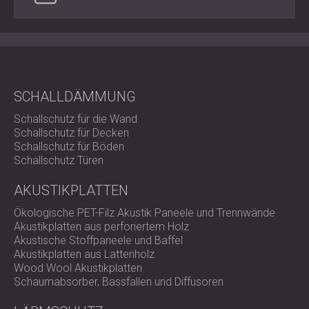
Befestigung (Wände, Decken, abgehängte
Verwendung)
Am besten geeignet für
SCHALLDÄMMUNG
Büros und Großraumbüros
Schallschutz für die Wand
Aufnahmestudios und Medienräume
Schallschutz für Decken
Restaurants, Bars und Hotels
Schallschutz für Böden
Heimkinos und Wohneinrichtungen
Schallschutz Türen
Klassenzimmer und Tagungsräume
AKUSTIKPLATTEN
Nachhaltige Vielseitigkeit für
Ökologische PET-Filz Akustik Paneele und Trennwände
Akustikplatten aus perforiertem Holz
moderne Innenräume
Akustische Stoffpaneele und Baffel
Akustikplatten aus Lattenholz
Wood Wool Akustikplatten
Schaumabsorber, Bassfallen und Diffusoren
RISE FELT verwandelt Akustikdesign in ein kreatives
Werkzeug für Komfort und Ausdruck.