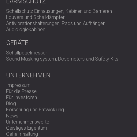
LÄRMSCHUTZ
Kontaktieren Sie DECIBEL noch heute
und erleben Sie
nachhaltige, flexible und optisch ansprechende
Schallschutz Einhausungen, Kabinen und Barrieren
Klangkontrolle.
Louvers und Schalldämpfer
Antivibrationshalterungen, Pads und Aufhänger
Audiologiekabinen
GERÄTE
Schallpegelmesser
Sound Masking system, Dosemeters and Safety Kits
UNTERNEHMEN
Impressum
Für die Presse
Für Investoren
Blog
Forschung und Entwicklung
News
Unternehmenswerte
Geistiges Eigentum
Geheimhaltung