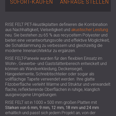
SOFORT-KAUFEN
ANFRAGE STELLEN
SCHALLSCHUTZ UND AKUSTIK FÜR
POLAND (PL)
HALLEN
FINLAND (FI)
SCHALLDÄMMUNG UND
РОССИЯ (RU)
AKUSTIKLÖSUNGEN FÜR
USA (US)
RISE FELT PET-Akustikplatten definieren die Kombination
aus Nachhaltigkeit, Vielseitigkeit und
akustischer Leistung
SOUTH AFRICA (ZA)
EINZELHANDELSFLÄCHEN
neu. Sie bestehen zu 65 % aus recyceltem Polyester und
SCHALLSCHUTZ UND AKUSTIK FÜR
bieten eine verantwortungsvolle und effektive Möglichkeit,
BILDUNGSEINRICHTUNGEN
die Schalldämmung zu verbessern und gleichzeitig die
SCHALLSCHUTZ UND AKUSTIK FÜR
moderne Innenarchitektur zu ergänzen.
GESUNDHEITSEINRICHTUNGE
RISE FELT-Paneele wurden für den flexiblen Einsatz im
SCHALLSCHUTZ UND
Wohn-, Gewerbe- und Gaststättenbereich entwickelt und
können als Wandverkleidung, Deckensegel,
AKUSTIKLÖSUNGEN FÜR DEN
Hängeelemente, Schreibtischteiler oder sogar als
AUDIOLOGIEBEREICH
vollflächige Tapete verwendet werden. Ihre glatte
SCHALLDÄMMUNG UND
Filzoberfläche verleiht Wärme und Struktur und verwandelt
flache, reflektierende Oberflächen in ruhige, klanglich
AKUSTIKLÖSUNGEN FÜR
ausgewogene Umgebungen.
RECHENZENTREN
RISE FELT ist in 1000 × 500 mm großen Platten mit
Stärken von 6 mm, 9 mm, 12 mm, 18 mm und 24 mm
erhältlich und passt sich jedem Projekt an, von der