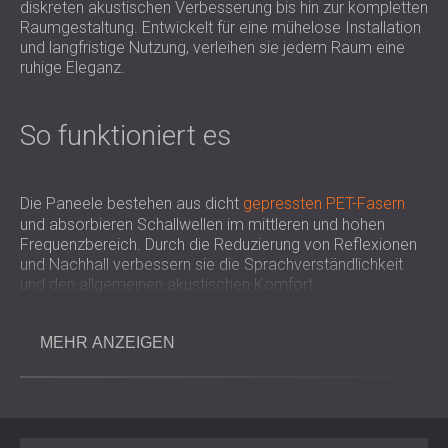
diskreten akustischen Verbesserung bis hin zur kompletten
Raumgestaltung. Entwickelt für eine mühelose Installation
und langfristige Nutzung, verleihen sie jedem Raum eine
ruhige Eleganz.
So funktioniert es
Die Paneele bestehen aus dicht
gepressten PET-Fasern
und absorbieren Schallwellen im mittleren und hohen
Frequenzbereich. Durch die Reduzierung von Reflexionen
und Nachhall verbessern sie die Sprachverständlichkeit
und den allgemeinen akustischen Komfort.
Ihre Filzoberfläche verbessert sowohl die
Schallabsorption als auch die Optik, während die leichte
MEHR ANZEIGEN
Flexibilität des Materials eine einfache Installation an
Wänden oder Decken ermöglicht. In offenen Räumen
können RISE FELT-Platten auch als hängende
Akustikwände oder Trennwände dienen, um die
Lärmausbreitung zu reduzieren.