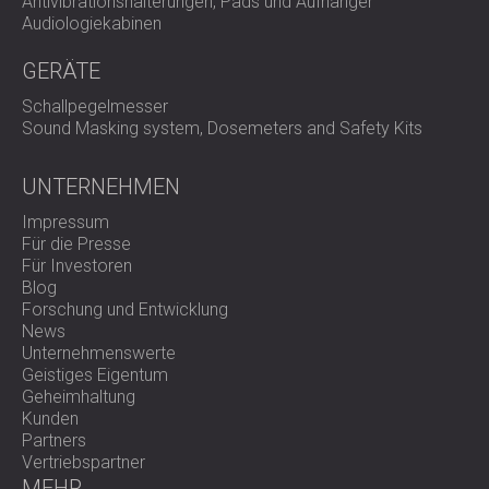
Antivibrationshalterungen, Pads und Aufhänger
Audiologiekabinen
Am besten geeignet für
GERÄTE
Schallpegelmesser
Luftkompressoren und Wasserkühler
Sound Masking system, Dosemeters and Safety Kits
Motoren und Pumpen
Lüftungsanlagen (AHUs)
UNTERNEHMEN
Heizungs-, Lüftungs- und Klimaanlagen sowie
Kühltürme
Impressum
Leichte und mittlere Industriemaschinen
Für die Presse
Für Investoren
Blog
Präzisionsgefertigte
Forschung und Entwicklung
News
Schwingungsdämpfung
Unternehmenswerte
Geistiges Eigentum
Geheimhaltung
Kunden
VIBRO-AM bietet bewährte mechanische Stabilität und
Partners
akustischen Komfort durch effektive Vibrationsisolierung
Vertriebspartner
direkt an der Quelle.
Kontaktieren Sie DECIBEL noch heute
MEHR