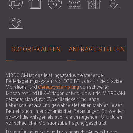
SCHALLSCHUTZ UND AKUSTIK FÜR
POLAND (PL)
HALLEN
FINLAND (FI)
Wasserbeständig
SCHALLDÄMMUNG UND
РОССИЯ (RU)
AKUSTIKLÖSUNGEN FÜR
USA (US)
SOUTH AFRICA (ZA)
EINZELHANDELSFLÄCHEN
SCHALLSCHUTZ UND AKUSTIK FÜR
SOFORT-KAUFEN
ANFRAGE STELLEN
BILDUNGSEINRICHTUNGEN
SCHALLSCHUTZ UND AKUSTIK FÜR
GESUNDHEITSEINRICHTUNGE
SCHALLSCHUTZ UND
VIBRO-AM ist das leistungsstarke, freistehende
AKUSTIKLÖSUNGEN FÜR DEN
Federlagerungssystem von DECIBEL, das für die präzise
Vibrations- und
Geräuschdämpfung
von schweren
AUDIOLOGIEBEREICH
Maschinen und HLK-Anlagen entwickelt wurde. VIBRO-AM
SCHALLDÄMMUNG UND
zeichnet sich durch Zuverlässigkeit und lange
AKUSTIKLÖSUNGEN FÜR
Lebensdauer aus und gewährleistet einen stabilen, leisen
RECHENZENTREN
Betrieb auch unter dynamischen Belastungen. So werden
sowohl die Anlagen als auch die umliegenden Strukturen
vor schädlicher Vibrationsübertragung geschützt.
Dieses für industrielle und mechanische Anwendungen