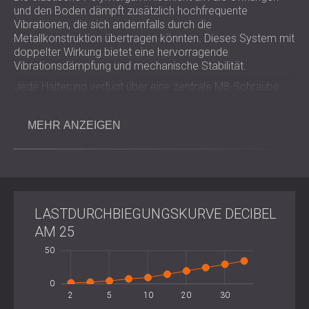
und den Boden dämpft zusätzlich hochfrequente
Vibrationen, die sich andernfalls durch die
Metallkonstruktion übertragen könnten. Dieses System mit
doppelter Wirkung bietet eine hervorragende
Vibrationsdämpfung und mechanische Stabilität.
Jede Halterung verfügt über eine zentrale M8-Schraube
zur sicheren Verbindung mit der Maschine und zur
Justierung, was eine perfekte Ausrichtung und einfache
MEHR ANZEIGEN
Installation bei einer Vielzahl industrieller Anwendungen
gewährleistet.
Wichtigste Vorteile
LASTDURCHBIEGUNGSKURVE DECIBEL
AM 25
Reduziert sowohl nieder- als auch hochfrequente
Vibrationen von schweren Maschinen.
-100
100
-50
50
-20
-10
10
Gewährleistet einen stabilen Betrieb rotierender
10
Maschinen bei Drehzahlen von 400 U/min und
0
darüber.
2
5
10
L
20
30
Doppeltes Isolationssystem, das Feder- und