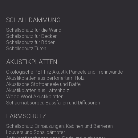
Schraube justieren, um die gewünschte Ausrichtung und
Federvorspannung zu erreichen. Für das Produkt werden
keine Spezialwerkzeuge benötigt; eine detaillierte
SCHALLDÄMMUNG
Installationsanleitung ist auf Anfrage bei DECIBEL
erhältlich.
Schallschutz für die Wand
Schallschutz für Decken
Schallschutz für Böden
Wichtigste Spezifikationen
Schallschutz Türen
AKUSTIKPLATTEN
Konstruktion: verzinkter Stahlsockel und Feder
Ökologische PET-Filz Akustik Paneele und Trennwände
Gummischicht: elastisches Polymer zur
Akustikplatten aus perforiertem Holz
Hochfrequenzisolierung
Akustische Stoffpaneele und Baffel
Verformung unter maximaler Last: 25 mm
Akustikplatten aus Lattenholz
Eigenfrequenz bei maximaler Last: 3 Hz
Wood Wool Akustikplatten
Empfohlene Maschinendrehzahl: ≥400 U/min
Schaumabsorber, Bassfallen und Diffusoren
Schraubengröße: M8 (oben und unten)
Verfügbare Modelle und Traglastbereiche: AM (25):
LÄRMSCHUTZ
8–25 kg; AM (50): 20–50 kg; AM (100): 40–100 kg;
AM (150): 80–150 kg
Schallschutz Einhausungen, Kabinen und Barrieren
Norm: ISO EN 10270-konform
Louvers und Schalldämpfer