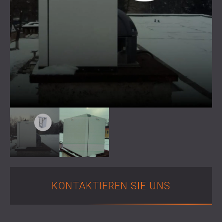
SCHAUMABSORBER, BASSFALLEN UND
BLOG
ANWENDUNGEN
DIFFUSOREN
FORSCHUNG UND ENTWICKLUNG
SCHALLSCHUTZ UND AKUSTIK FÜR
AKUSTIKPLATTEN UND
NEWS
WOHNGEBÄUDE
SCHALLABSORBIERENDE PLATTEN
SERVICES
VIDEO
SCHALLSCHUTZ UND AKUSTIK FÜR
AKUSTIK BERATUNG
REFERENZEN
INDUSTRIEGEBÄUDE
AKUSTISCHE SIMULATION
PROJEKTE
MITGLIEDSCHAFTEN
SCHALLSCHUTZ UND AKUSTIK FÜR
AKUSTIKTECHNIK
BÜROS
MESSUNGEN
KONTAKTE
SCHALLDÄMMUNG UND AKUSTIK VON
BAUÜBERWACHUNG
MASCHINEN UND ANLAGEN
BAUAUSFÜHRUNG
DOWNLOADBEREICH
SCHALLSCHUTZ UND AKUSTIK FÜR
PROFESSIONELLE STUDIOS
SCHALLSCHUTZ UND AKUSTIK FÜR
DEUTSCHLAND (DE)
LABORE UND PRÜFEINRICHTUNGEN
БЪЛГАРИЯ (BG)
SCHALLSCHUTZ UND AKUSTIK FÜR
GREAT BRITAIN (GB)
KONTAKTIEREN SIE UNS
SUCHE
RESTAURANTS UND CLUBS
ÖSTERREICH (AT)
SCHALLSCHUTZ UND
SRBIJA (RS)
AKUSTIKLÖSUNGEN FÜR HOTELS
ROMÂNIA (RO)