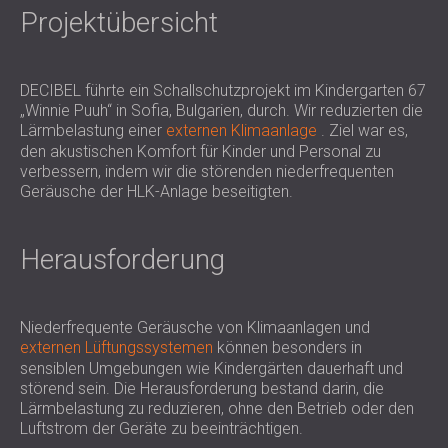
SCHALLSCHUTZ UND AKUSTIK FÜR
Projektübersicht
POLAND (PL)
HALLEN
FINLAND (FI)
SCHALLDÄMMUNG UND
РОССИЯ (RU)
DECIBEL führte ein Schallschutzprojekt im Kindergarten 67
AKUSTIKLÖSUNGEN FÜR
USA (US)
„Winnie Puuh“ in Sofia, Bulgarien, durch. Wir reduzierten die
SOUTH AFRICA (ZA)
EINZELHANDELSFLÄCHEN
Lärmbelastung einer
externen Klimaanlage
. Ziel war es,
SCHALLSCHUTZ UND AKUSTIK FÜR
den akustischen Komfort für Kinder und Personal zu
BILDUNGSEINRICHTUNGEN
verbessern, indem wir die störenden niederfrequenten
Geräusche der HLK-Anlage beseitigten.
SCHALLSCHUTZ UND AKUSTIK FÜR
GESUNDHEITSEINRICHTUNGE
SCHALLSCHUTZ UND
Herausforderung
AKUSTIKLÖSUNGEN FÜR DEN
AUDIOLOGIEBEREICH
SCHALLDÄMMUNG UND
Niederfrequente Geräusche von Klimaanlagen und
AKUSTIKLÖSUNGEN FÜR
externen Lüftungssystemen
können besonders in
sensiblen Umgebungen wie Kindergärten dauerhaft und
RECHENZENTREN
störend sein. Die Herausforderung bestand darin, die
Lärmbelastung zu reduzieren, ohne den Betrieb oder den
Luftstrom der Geräte zu beeinträchtigen.