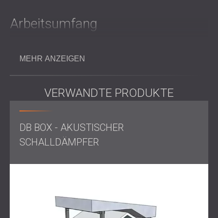
Arbeitsumfang
DECIBEL war für
die Entwicklung und Installation
einer
MEHR ANZEIGEN
speziell auf die Lärmquelle und die Umgebung
abgestimmten Schallschutzwand verantwortlich. Die
Schallschutzwand wurde so konstruiert, dass sie Schall
VERWANDTE PRODUKTE
effektiv blockiert und absorbiert und dabei sowohl die
Eigenschaften der Klimaanlage als auch die Nähe zu
angrenzenden Wohnbereichen berücksichtigt.
DB BOX - AKUSTISCHER
SCHALLDÄMPFER
Lösung
Um die Klimaanlage herum wurde eine Schallschutzwand
errichtet. Diese wurde speziell für niederfrequente
Geräusche entwickelt und hinsichtlich Material und
Abmessungen an die jeweilige Installation angepasst. Das