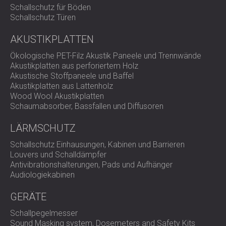
ermöglichen, ohne die Lüftungsleistung zu beeinträchtigen.
Schallschutz für Böden
Nehmen Sie Kontakt mit uns auf
Schallschutz Türen
, wenn Sie das ständige
Brummen Ihrer HLK-Anlage stoppen möchten.
AKUSTIKPLATTEN
Ökologische PET-Filz Akustik Paneele und Trennwände
Akustikplatten aus perforiertem Holz
Akustische Stoffpaneele und Baffel
Akustikplatten aus Lattenholz
Wood Wool Akustikplatten
Schaumabsorber, Bassfallen und Diffusoren
LÄRMSCHUTZ
Schallschutz Einhausungen, Kabinen und Barrieren
Louvers und Schalldämpfer
Antivibrationshalterungen, Pads und Aufhänger
Audiologiekabinen
GERÄTE
Schallpegelmesser
Sound Masking system, Dosemeters and Safety Kits